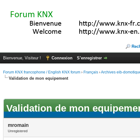
Rec
Bienvenue, Visiteur !
Connexion
S’enregistrer
Forum KNX francophone / English KNX forum
›
Français
›
Archives eib-domotiqu
Validation de mon equipement
Validation de mon equipeme
mromain
Unregistered