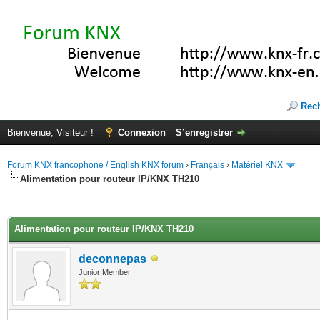
Rec
Bienvenue, Visiteur !
Connexion
S’enregistrer
Forum KNX francophone / English KNX forum
›
Français
›
Matériel KNX
Alimentation pour routeur IP/KNX TH210
(s))
Alimentation pour routeur IP/KNX TH210
deconnepas
Junior Member