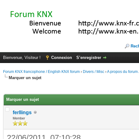
Rec
Bienvenue, Visiteur !
Connexion
S’enregistrer
Forum KNX francophone / English KNX forum
›
Divers / Misc
›
A propos du forum /
Marquer un sujet
(s))
Marquer un sujet
ferllings
Member
22/06/2011, 07:10:28