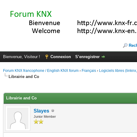
Rec
Bienvenue, Visiteur !
Connexion
S’enregistrer
Forum KNX francophone / English KNX forum
›
Français
›
Logiciels libres (linkn
Librairie and Co
(s))
Librairie and Co
Slayes
Junior Member