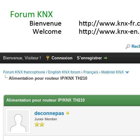
Rec
Bienvenue, Visiteur !
Connexion
S’enregistrer
Forum KNX francophone / English KNX forum
›
Français
›
Matériel KNX
Alimentation pour routeur IP/KNX TH210
(s))
Alimentation pour routeur IP/KNX TH210
deconnepas
Junior Member