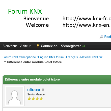
Rec
Bienvenue, Visiteur !
Connexion
S’enregistrer
Forum KNX francophone / English KNX forum
›
Français
›
Matériel KNX
Difference entre module volet /store
(s))
Difference entre module volet /store
ultraxa
Senior Member