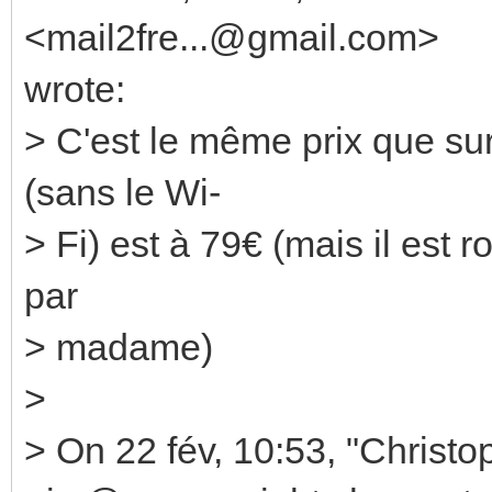
<mail2fre...@gmail.com>
wrote:
> C'est le même prix que su
(sans le Wi-
> Fi) est à 79€ (mais il est r
par
> madame)
>
> On 22 fév, 10:53, "Christ