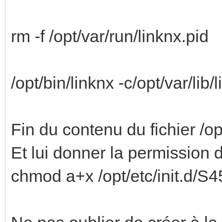
rm -f /opt/var/run/linknx.pid
/opt/bin/linknx -c/opt/var/lib/
Fin du contenu du fichier /op
Et lui donner la permission 
chmod a+x /opt/etc/init.d/S4