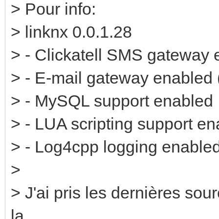
> Pour info:
> linknx 0.0.1.28
> - Clickatell SMS gateway
> - E-mail gateway enabled 
> - MySQL support enabled
> - LUA scripting support e
> - Log4cpp logging enable
>
> J'ai pris les dernières so
la