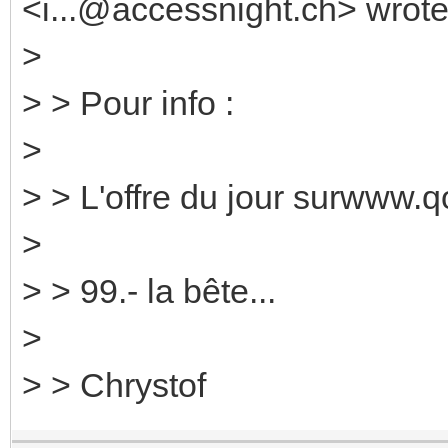
<i...@accessnight.ch> wrote
>
> > Pour info :
>
> > L'offre du jour surwww.
>
> > 99.- la bête...
>
> > Chrystof