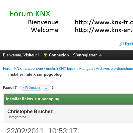
Rec
Bienvenue, Visiteur !
Connexion
S’enregistrer
Forum KNX francophone / English KNX forum
›
Français
›
Archives eib-domotiqu
installer linknx sur pogoplug
Pages (2) :
« Précédent
1
2
installer linknx sur pogoplug
Christophe Bruchez
Unregistered
22/02/2011, 10:53:17