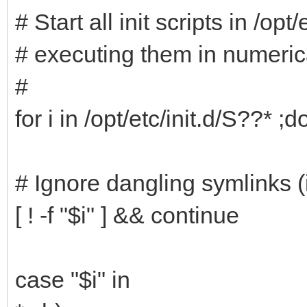
# Start all init scripts in /opt/
# executing them in numerica
#
for i in /opt/etc/init.d/S??* ;d
# Ignore dangling symlinks (i
[ ! -f "$i" ] && continue
case "$i" in