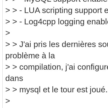
> > - LUA scripting support 
> > - Log4cpp logging enab
>
> > J'ai pris les dernières 
problème à la
> > compilation, j'ai configu
dans
> > mysql et le tour est joué.
>