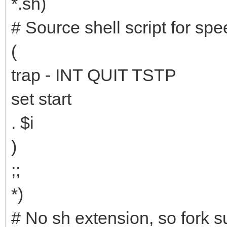
*.sh)
# Source shell script for spe
(
trap - INT QUIT TSTP
set start
. $i
)
;;
*)
# No sh extension, so fork 