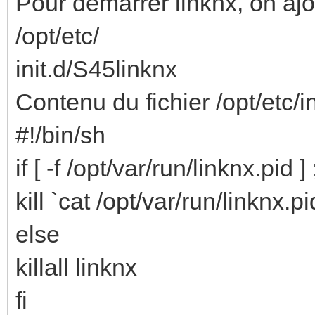
Pour démarrer linknx, on ajo
/opt/etc/
init.d/S45linknx
Contenu du fichier /opt/etc/i
#!/bin/sh
if [ -f /opt/var/run/linknx.pid ]
kill `cat /opt/var/run/linknx.pi
else
killall linknx
fi