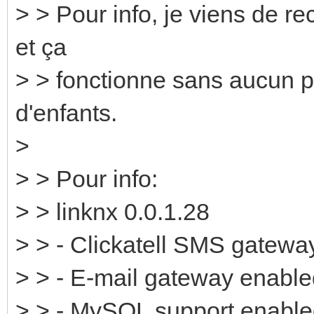
> > Pour info, je viens de r
et ça
> > fonctionne sans aucun p
d'enfants.
>
> > Pour info:
> > linknx 0.0.1.28
> > - Clickatell SMS gatewa
> > - E-mail gateway enable
> > - MySQL support enabl