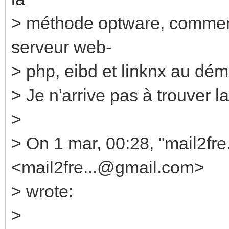
> méthode optware, comment 
serveur web-
> php, eibd et linknx au d
> Je n'arrive pas à trouver la
>
> On 1 mar, 00:28, "mail2fr
<mail2fre...@gmail.com>
> wrote:
>