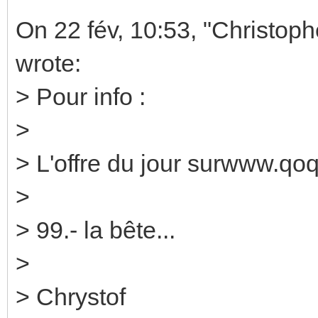
On 22 fév, 10:53, "Christop
wrote:
> Pour info :
>
> L'offre du jour surwww.qo
>
> 99.- la bête...
>
> Chrystof