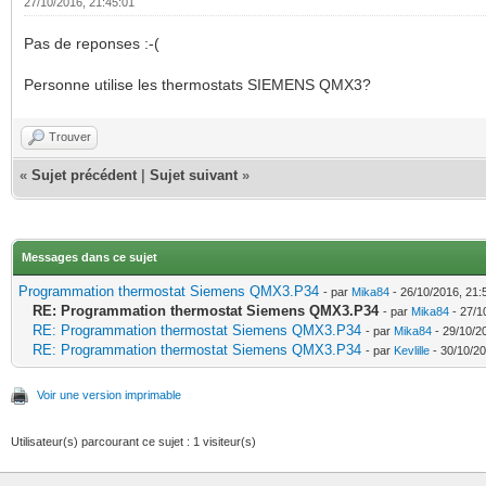
27/10/2016, 21:45:01
Pas de reponses :-(
Personne utilise les thermostats SIEMENS QMX3?
Trouver
«
Sujet précédent
|
Sujet suivant
»
Messages dans ce sujet
Programmation thermostat Siemens QMX3.P34
- par
Mika84
- 26/10/2016, 21:
RE: Programmation thermostat Siemens QMX3.P34
- par
Mika84
- 27/1
RE: Programmation thermostat Siemens QMX3.P34
- par
Mika84
- 29/10/2
RE: Programmation thermostat Siemens QMX3.P34
- par
Kevlille
- 30/10/20
Voir une version imprimable
Utilisateur(s) parcourant ce sujet : 1 visiteur(s)