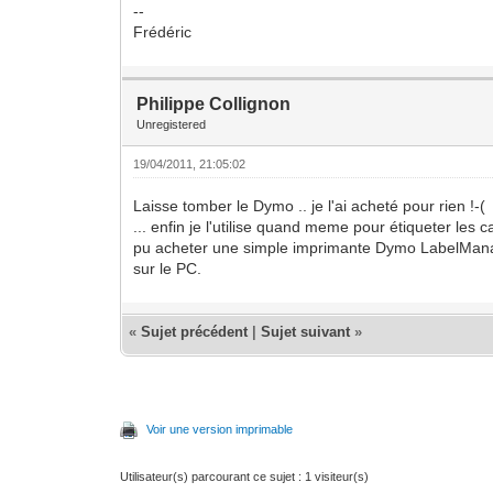
--
Frédéric
Philippe Collignon
Unregistered
19/04/2011, 21:05:02
Laisse tomber le Dymo .. je l'ai acheté pour rien !-(
... enfin je l'utilise quand meme pour étiqueter les ca
pu acheter une simple imprimante Dymo LabelMana
sur le PC.
«
Sujet précédent
|
Sujet suivant
»
Voir une version imprimable
Utilisateur(s) parcourant ce sujet : 1 visiteur(s)