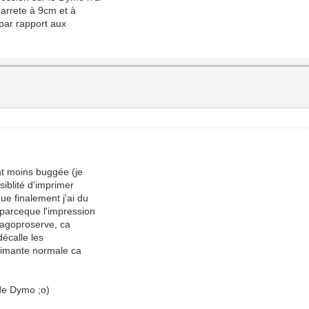
'arrete à 9cm et à
 par rapport aux
ent moins buggée (je
siblité d'imprimer
ue finalement j'ai du
 parceque l'impression
 wagoproserve, ca
décalle les
primante normale ca
 de Dymo ;o)