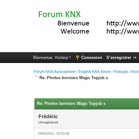
Bienvenue, Visiteur !
Connexion
S’enregistrer
Forum KNX francophone / English KNX forum
›
Français
›
Arch
Re: Photos borniers Wago Topjob s
Moyenne : 0 (0 vote(s))
1
2
3
4
5
Re: Photos borniers Wago Topjob s
Frédéric
Unregistered
19/04/2011, 19:53:38