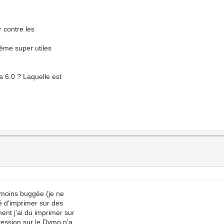
r contre les
même super utiles
la 6.0 ? Laquelle est
t moins buggée (je ne
té d'imprimer sur des
ent j'ai du imprimer sur
ression sur le Dymo n'a