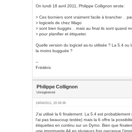
On lundi 18 avril 2011, Philippe Collignon wrote:
> Ces borniers sont vraiment facile à brancher .. pa
> logiciels de chez Wago
> sont bien buggés .. mais au final ils sont quand 
> pour planifier et étiqueter.
Quelle version du logiciel as-tu utilisée ? La 5.4 ou 
la moins bugguée ?
--
Frédéric
Philippe Collignon
Unregistered
19/04/2011, 20:39:38
J'ai utilisé la 6 finalement. La 5.4 est probablemen
l'ai pas beaucoup testée) mais la 6 offre la possibli
étiquettes en continu sur un Dymo. Bien que finalem
une imprimante A4 en plusieurs fois parceque l'imp