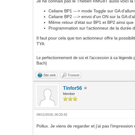
Je ne connais pas le Theben RMG8T aussi voici la so
Celiane BP1 ---> mode Toggle sur GA d'all
Celiane BP2 ---> envoi d'un ON sur la GA d'
Même retour d'état sur BP1 et BP2 ainsi que 
Programmation sur l'actionneur de la durée d
Il faut pour cela que ton actionneur offre la possib
TYA
Le perfectionnement de soi et l'accession à sa légende p
Bach)
Site web
Trouver
Tinfor56
Member
09/11/2018, 00:20:42
Pollux. Je viens de regarder et j'ai pas l'impressio