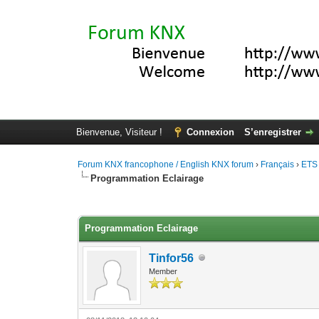
Bienvenue, Visiteur !
Connexion
S’enregistrer
Forum KNX francophone / English KNX forum
›
Français
›
ETS
Programmation Eclairage
Moyenne : 0 (0 vote(s))
1
2
3
4
5
Programmation Eclairage
Tinfor56
Member