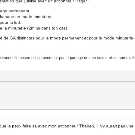
lution que j'utilise avec un actionneur Hager :
umage permanent
allumage en mode minuterie
pour la led.
e la minuterie (2mins dans ton cas)
ilité de GA distinctes pour le mode permanent et pour le mode minuterie 
ersonnelle passe obligatoirement par le partage de son savoir et de son expér
n que je peux faire sa avec mon actionneur Theben, il n'y aurait pas une