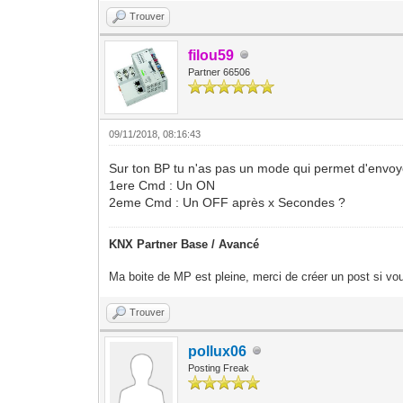
Trouver
filou59
Partner 66506
09/11/2018, 08:16:43
Sur ton BP tu n'as pas un mode qui permet d'env
1ere Cmd : Un ON
2eme Cmd : Un OFF après x Secondes ?
KNX Partner Base / Avancé
Ma boite de MP est pleine, merci de créer un post si vou
Trouver
pollux06
Posting Freak