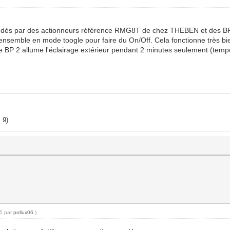
andés par des actionneurs référence RMG8T de chez THEBEN et des BP
et 2 ensemble en mode toogle pour faire du On/Off. Cela fonctionne très b
e BP 2 allume l'éclairage extérieur pendant 2 minutes seulement (tempo
 9)
55 par
pollux06
.)