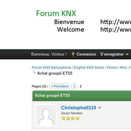
Bienvenue, Visiteur !
Connexion
S’enregistrer
Forum KNX francophone / English KNX forum
›
Divers / Misc
›
Achat groupé ETS5
Moyenne : 0 (0 vote(s))
1
2
3
4
5
Pages (2) :
« Précédent
1
2
Achat groupé ETS5
Christophe0110
Senior Member