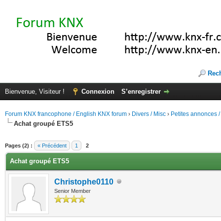
Rec
Bienvenue, Visiteur !
Connexion
S’enregistrer
Forum KNX francophone / English KNX forum
›
Divers / Misc
›
Petites annonces /
Achat groupé ETS5
(s))
Pages (2) :
« Précédent
1
2
Achat groupé ETS5
Christophe0110
Senior Member