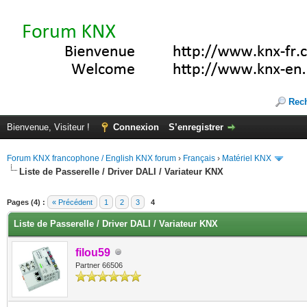
Rec
Bienvenue, Visiteur !
Connexion
S’enregistrer
Forum KNX francophone / English KNX forum
›
Français
›
Matériel KNX
Liste de Passerelle / Driver DALI / Variateur KNX
(s))
Pages (4) :
« Précédent
1
2
3
4
Liste de Passerelle / Driver DALI / Variateur KNX
filou59
Partner 66506