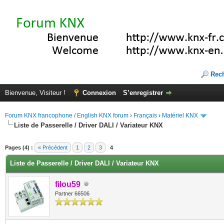
Rec
Bienvenue, Visiteur !
Connexion
S’enregistrer
Forum KNX francophone / English KNX forum
›
Français
›
Matériel KNX
Liste de Passerelle / Driver DALI / Variateur KNX
(s))
Pages (4) :
« Précédent
1
2
3
4
Liste de Passerelle / Driver DALI / Variateur KNX
filou59
Partner 66506