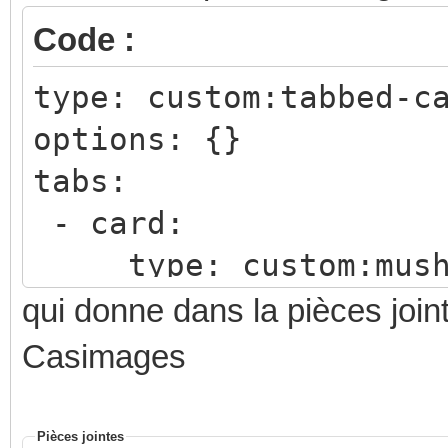
Code :
type: custom:tabbed-c
options: {}
tabs:
- card:
type: custom:mushr
entity: light.bure
qui donne dans la pièces join
use_light_color: 
Casimages
show_brightness_co
show_color_temp_co
Pièces jointes