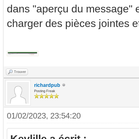
navigation_path
dans "aperçu du message" e
http://192.168.1.243:
charger des pièces jointes e
tutorial/lights?edit=
attributes:
label: Temperatur
- card:
Trouver
type: custom:mushr
richardpub
Posting Freak
entity: cover.volet
use_light_color: 
01/02/2023, 23:54:20
show_brightness_co
Kevlille a écrit :
show_color_temp_co