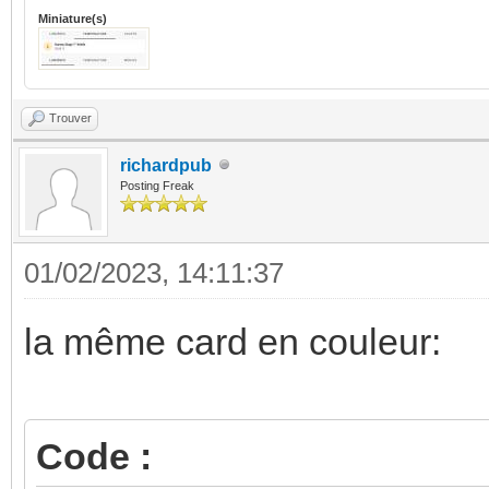
show_color_control
Miniature(s)
fill_container: f
hold_action:
Trouver
action: navigat
richardpub
Posting Freak
navigation_path
http://192.168.1.243:
01/02/2023, 14:11:37
tutorial/lights?edit=
la même card en couleur:
attributes:
label: Lumières
- card:
Code :
type: custom:mushr