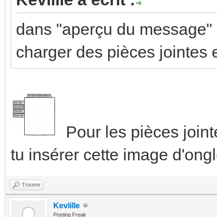
show_color_control
dans "aperçu du message" e
fill_container: f
charger des pièces jointes 
hold_action:
action: navigat
navigation_path
http://192.168.1.243:
Pour les pièces joint
tutorial/lights?edit=
tu insérer cette image d'ong
attributes:
label: Volets
Trouver
Kevlille
Posting Freak