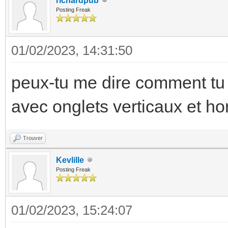
richardpub
hold_action:
Posting Freak
- card:
action: navigat
type: custom:mushr
01/02/2023, 14:31:50
navigation_path
entity: sensor.bure
http://192.168.1.243:
peux-tu me dire comment tu
use_light_color: 
tutorial/lights?edit=
avec onglets verticaux et h
show_brightness_co
attributes:
show_color_temp_co
label: Volets
Trouver
show_color_control
Kevlille
fill_container: f
Posting Freak
hold_action:
01/02/2023, 15:24:07
action: navigat