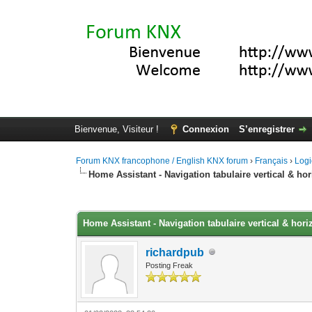
Bienvenue, Visiteur !
Connexion
S’enregistrer
Forum KNX francophone / English KNX forum
›
Français
›
Logi
Home Assistant - Navigation tabulaire vertical & hor
Moyenne : 0 (0 vote(s))
1
2
3
4
5
Home Assistant - Navigation tabulaire vertical & hori
richardpub
Posting Freak