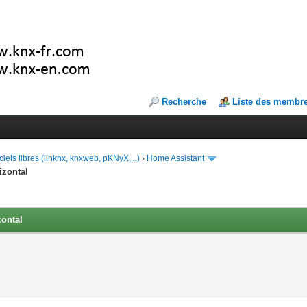
Recherche
Liste des membr
ciels libres (linknx, knxweb, pKNyX,...)
›
Home Assistant
izontal
zontal