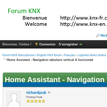
Rec
Bienvenue, Visiteur !
Connexion
S’enregistrer
Forum KNX francophone / English KNX forum
›
Français
›
Logiciels libres (linkn
Home Assistant - Navigation tabulaire vertical & horizontal
(s))
Home Assistant - Navigation t
richardpub
Posting Freak