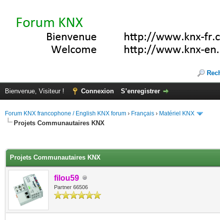
Rec
Bienvenue, Visiteur !
Connexion
S’enregistrer
Forum KNX francophone / English KNX forum
›
Français
›
Matériel KNX
Projets Communautaires KNX
(s))
Projets Communautaires KNX
filou59
Partner 66506