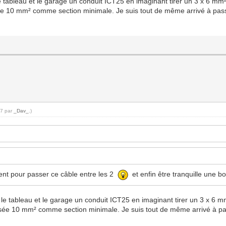
e le tableau et le garage un conduit ICT25 en imaginant tirer un 3 x 6 mm²
e 10 mm² comme section minimale. Je suis tout de même arrivé à pass
17 par
_Dav_
.)
ement pour passer ce câble entre les 2
et enfin être tranquille une b
tre le tableau et le garage un conduit ICT25 en imaginant tirer un 3 x 6 mm
ée 10 mm² comme section minimale. Je suis tout de même arrivé à pa