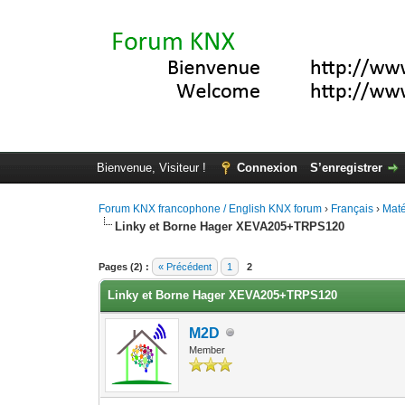
Bienvenue, Visiteur !
Connexion
S’enregistrer
Forum KNX francophone / English KNX forum
›
Français
›
Maté
Linky et Borne Hager XEVA205+TRPS120
Moyenne : 0 (0 vote(s))
1
2
3
4
5
Pages (2) :
« Précédent
1
2
Linky et Borne Hager XEVA205+TRPS120
M2D
Member