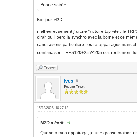
Bonne soirée
Bonjour M2D,
malheureusement j'ai crié "victoire top vite", le 
dirait qu'il perd la synchro avec la borne et ce mê
sans raisons particulière, les re-appairages manue
combinaison TRPS120+XEVA205 soit réellement fonc
Trouver
Ives
Posting Freak
15/12/2023, 10:27:12
M2D a écrit :
Quand à mon appairage, je une grosse maison en