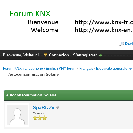
Rec
Bienvenue, Visiteur !
Connexion
S’enregistrer
Forum KNX francophone / English KNX forum
›
Français
›
Electricité générale
Autoconsommation Solaire
(s))
Autoconsommation Solaire
SpaRtzZii
Member