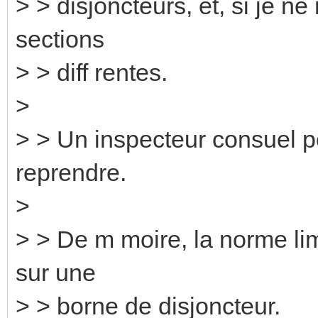
> > disjoncteurs, et, si je n
sections
> > diff rentes.
>
> > Un inspecteur consuel poi
reprendre.
>
> > De m moire, la norme lim
sur une
> > borne de disjoncteur.