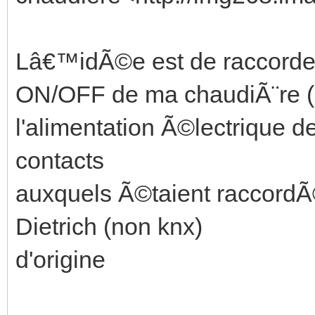
Lâ€™idÃ©e est de raccord
ON/OFF de ma chaudiÃ¨re 
l'alimentation Ã©lectrique d
contacts
auxquels Ã©taient raccordÃ
Dietrich (non knx)
d'origine