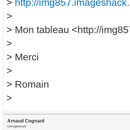
>
http://img857.imageshack.u
>
> Mon tableau <http://img85
>
> Merci
>
> Romain
>
Arnaud Cognard
Unregistered