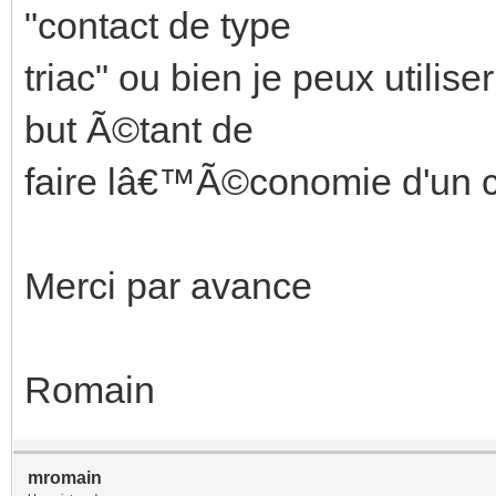
"contact de type
triac" ou bien je peux utili
but Ã©tant de
faire lâ€™Ã©conomie d'un
Merci par avance
Romain
mromain