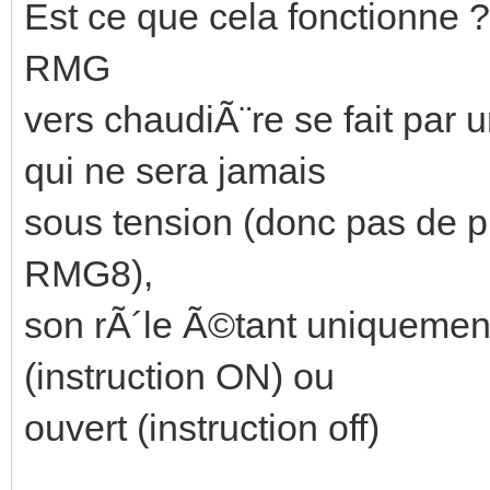
Est ce que cela fonctionne 
RMG
vers chaudiÃ¨re se fait par
qui ne sera jamais
sous tension (donc pas de ph
RMG8),
son rÃ´le Ã©tant uniquement
(instruction ON) ou
ouvert (instruction off)