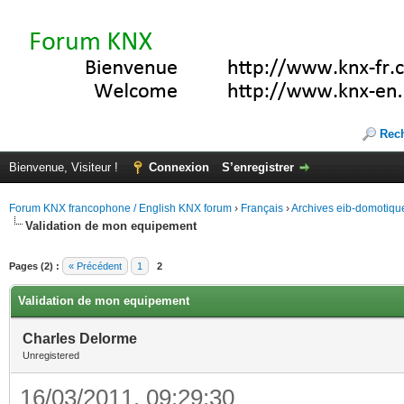
Rec
Bienvenue, Visiteur !
Connexion
S’enregistrer
Forum KNX francophone / English KNX forum
›
Français
›
Archives eib-domotiqu
Validation de mon equipement
Pages (2) :
« Précédent
1
2
Validation de mon equipement
Charles Delorme
Unregistered
16/03/2011, 09:29:30