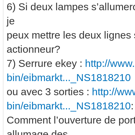
6) Si deux lampes s’allumer
je
peux mettre les deux lignes 
actionneur?
7) Serrure ekey :
http://www
bin/eibmarkt..._NS1818210
ou avec 3 sorties :
http://ww
bin/eibmarkt..._NS1818210
:
Comment l’ouverture de port
allumage des