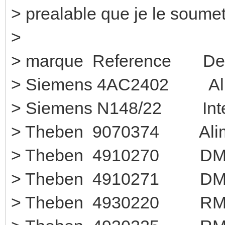
> prealable que je le soumet
>
> marque Reference D
> Siemens 4AC2402 Alim
> Siemens N148/22 
> Theben 9070374 Al
> Theben 4910
> Theben 4910
> Theben 49302