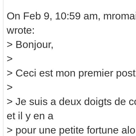
On Feb 9, 10:59 am, mroma
wrote:
> Bonjour,
>
> Ceci est mon premier post,
>
> Je suis a deux doigts de
et il y en a
> pour une petite fortune alors