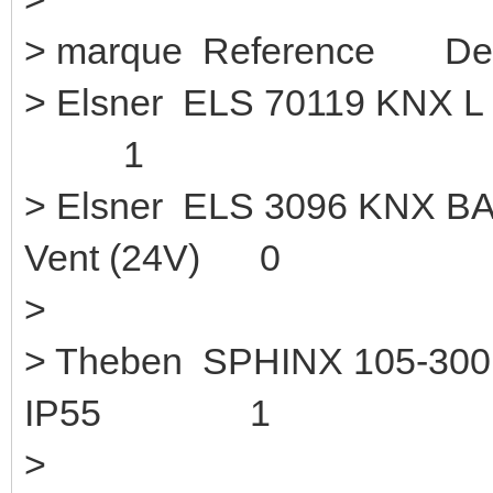
> marque Reference Des
> Elsner ELS 70119 
1
> Elsner ELS 3096 KNX BA
Vent (24V) 0
>
> Theben SPHINX 105-30
IP55 1
>