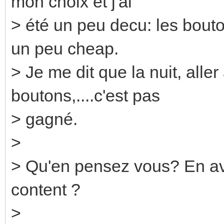
mon choix et j'ai
> été un peu decu: les bouton
un peu cheap.
> Je me dit que la nuit, alle
boutons,....c'est pas
> gagné.
>
> Qu'en pensez vous? En a
content ?
>