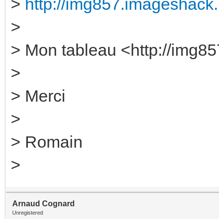
>
http://img857.imageshack.u
>
> Mon tableau <http://img85
>
> Merci
>
> Romain
>
Arnaud Cognard
Unregistered