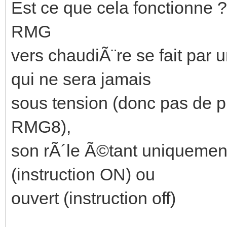
Est ce que cela fonctionne 
RMG
vers chaudiÃ¨re se fait par
qui ne sera jamais
sous tension (donc pas de ph
RMG8),
son rÃ´le Ã©tant uniquement
(instruction ON) ou
ouvert (instruction off)