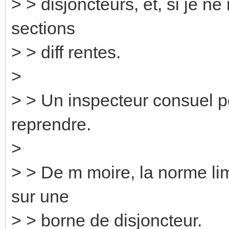
> > disjoncteurs, et, si je n
sections
> > diff rentes.
>
> > Un inspecteur consuel poi
reprendre.
>
> > De m moire, la norme lim
sur une
> > borne de disjoncteur.