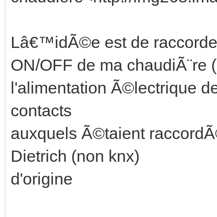
Lâ€™idÃ©e est de raccord
ON/OFF de ma chaudiÃ¨re 
l'alimentation Ã©lectrique d
contacts
auxquels Ã©taient raccordÃ
Dietrich (non knx)
d'origine