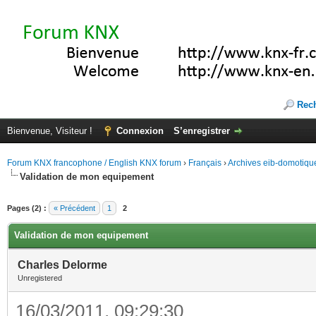
Rec
Bienvenue, Visiteur !
Connexion
S’enregistrer
Forum KNX francophone / English KNX forum
›
Français
›
Archives eib-domotiqu
Validation de mon equipement
Pages (2) :
« Précédent
1
2
Validation de mon equipement
Charles Delorme
Unregistered
16/03/2011, 09:29:30