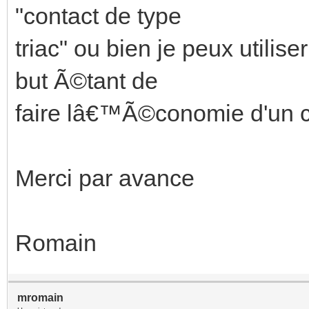
"contact de type
triac" ou bien je peux utili
but Ã©tant de
faire lâ€™Ã©conomie d'un
Merci par avance
Romain
mromain