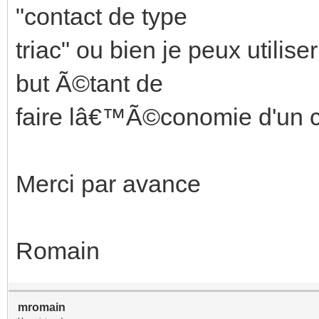
"contact de type
triac" ou bien je peux utili
but Ã©tant de
faire lâ€™Ã©conomie d'un
Merci par avance
Romain
mromain