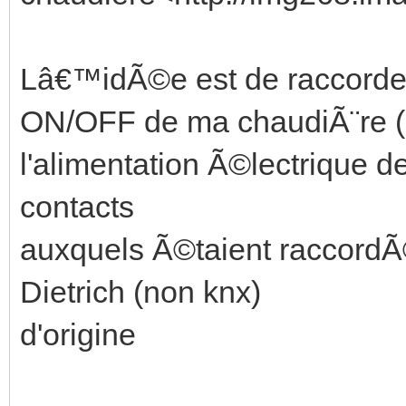
Lâ€™idÃ©e est de raccord
ON/OFF de ma chaudiÃ¨re 
l'alimentation Ã©lectrique d
contacts
auxquels Ã©taient raccordÃ
Dietrich (non knx)
d'origine