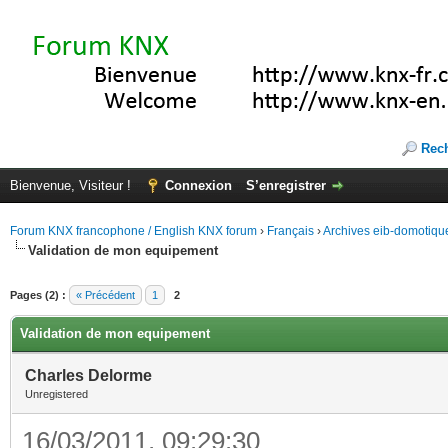
Rec
Bienvenue, Visiteur !
Connexion
S’enregistrer
Forum KNX francophone / English KNX forum
›
Français
›
Archives eib-domotiqu
Validation de mon equipement
Pages (2) :
« Précédent
1
2
Validation de mon equipement
Charles Delorme
Unregistered
16/03/2011, 09:29:30