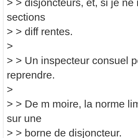
> > disjoncteurs, et, si je n
sections
> > diff rentes.
>
> > Un inspecteur consuel poi
reprendre.
>
> > De m moire, la norme lim
sur une
> > borne de disjoncteur.