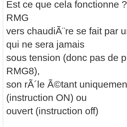
Est ce que cela fonctionne 
RMG
vers chaudiÃ¨re se fait par
qui ne sera jamais
sous tension (donc pas de ph
RMG8),
son rÃ´le Ã©tant uniquement
(instruction ON) ou
ouvert (instruction off)