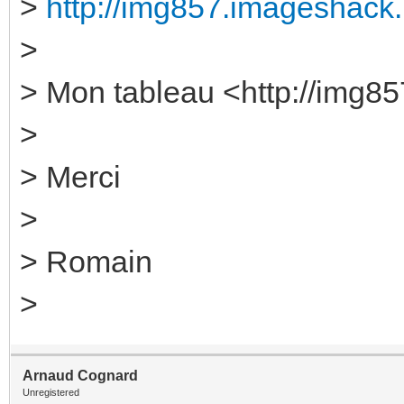
>
http://img857.imageshack.u
>
> Mon tableau <http://img85
>
> Merci
>
> Romain
>
Arnaud Cognard
Unregistered