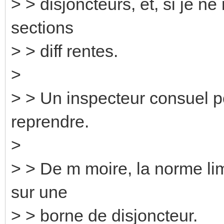
> > disjoncteurs, et, si je n
sections
> > diff rentes.
>
> > Un inspecteur consuel poi
reprendre.
>
> > De m moire, la norme lim
sur une
> > borne de disjoncteur.