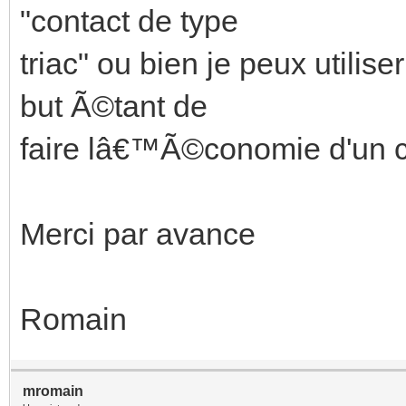
"contact de type
triac" ou bien je peux utili
but Ã©tant de
faire lâ€™Ã©conomie d'un
Merci par avance
Romain
mromain