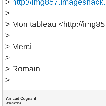
>
http://img857.imageshack.u
>
> Mon tableau <http://img85
>
> Merci
>
> Romain
>
Arnaud Cognard
Unregistered