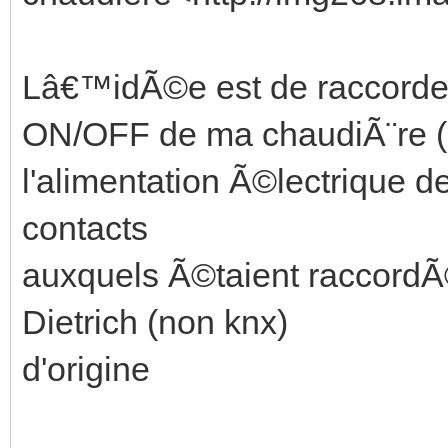
Lâ€™idÃ©e est de raccord
ON/OFF de ma chaudiÃ¨re 
l'alimentation Ã©lectrique d
contacts
auxquels Ã©taient raccordÃ
Dietrich (non knx)
d'origine