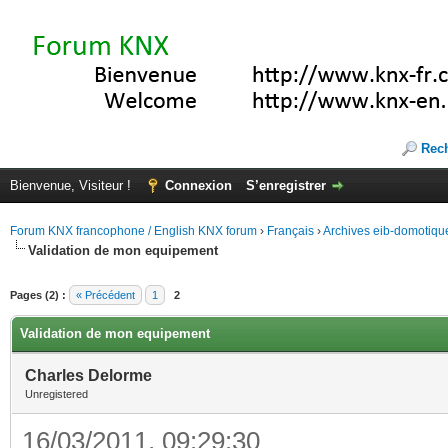
Rec
Bienvenue, Visiteur !
Connexion
S’enregistrer
Forum KNX francophone / English KNX forum
›
Français
›
Archives eib-domotiqu
Validation de mon equipement
Pages (2) :
« Précédent
1
2
Validation de mon equipement
Charles Delorme
Unregistered
16/03/2011, 09:29:30