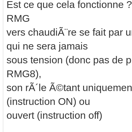
Est ce que cela fonctionne 
RMG
vers chaudiÃ¨re se fait par
qui ne sera jamais
sous tension (donc pas de ph
RMG8),
son rÃ´le Ã©tant uniquement
(instruction ON) ou
ouvert (instruction off)