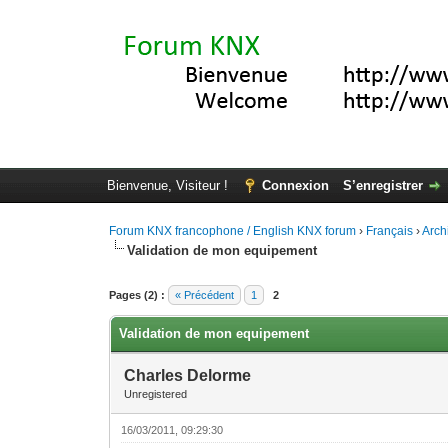
Bienvenue, Visiteur !
Connexion
S’enregistrer
Forum KNX francophone / English KNX forum
›
Français
›
Arch
Validation de mon equipement
Moyenne : 0 (0 vote(s))
1
2
3
4
5
Pages (2) :
« Précédent
1
2
Validation de mon equipement
Charles Delorme
Unregistered
16/03/2011, 09:29:30