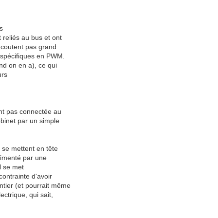
es
reliés au bus et ont
e coutent pas grand
s spécifiques en PWM.
nd on en a), ce qui
urs
ent pas connectée au
obinet par un simple
s se mettent en tête
alimenté par une
il se met
contrainte d'avoir
ntier (et pourrait même
ctrique, qui sait,