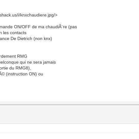
hack.us/i/knxchaudiere.jpg/>
mmande ON/OFF de ma chaudiÃ¨re (pas
n les contacts
ance De Dietrich (non knx)
ccordement RMG
uelconque qui ne sera jamais
sortie du RMG8),
Ã© (instruction ON) ou