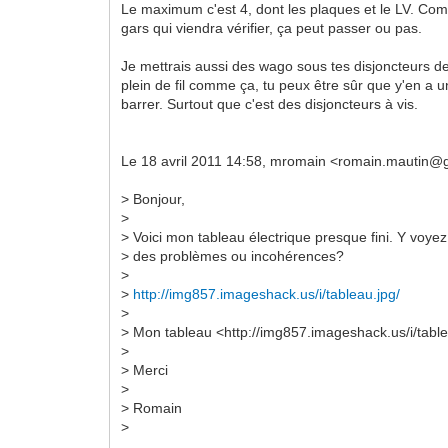
Le maximum c'est 4, dont les plaques et le LV. C
gars qui viendra vérifier, ça peut passer ou pas.
Je mettrais aussi des wago sous tes disjoncteurs 
plein de fil comme ça, tu peux être sûr que y'en a 
barrer. Surtout que c'est des disjoncteurs à vis.
Le 18 avril 2011 14:58, mromain <romain.mautin@gm
> Bonjour,
>
> Voici mon tableau électrique presque fini. Y voye
> des problèmes ou incohérences?
>
>
http://img857.imageshack.us/i/tableau.jpg/
>
> Mon tableau <http://img857.imageshack.us/i/table
>
> Merci
>
> Romain
>