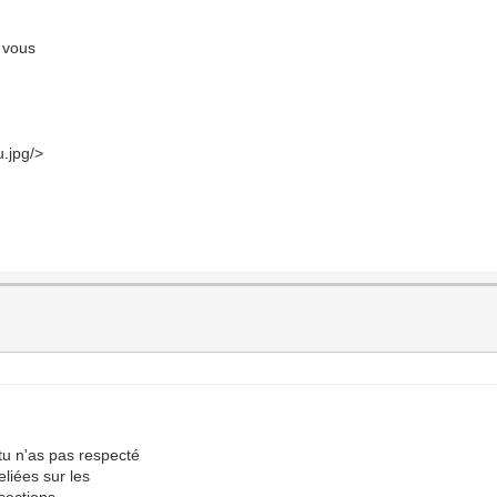
z vous
u.jpg/>
tu n'as pas respecté
eliées sur les
 sections