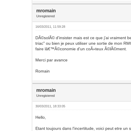
mromain
Unregistered
16/03/2011, 11:59:28
DÃ©solÃ© d'insister mais est ce que j'ai vraiment b
triac" ou bien je peux utiliser une sortie de mon R
faire lâ€™Ã©conomie d'un coÃ»teux Ã©lÃ©ment.
Merci par avance
Romain
mromain
Unregistered
30/03/2011, 18:33:05
Hello,
Etant toujours dans l'incertitude, voici peut etre un 