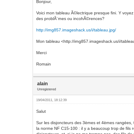
Bonjour,
Voici mon tableau Ã©lectrique presque fini. Y voye
des problÃ¨mes ou incohÃ©rences?
http://img857.imageshack.us/i/tableau.jpg/
Mon tableau <http://img857.imageshack.us/i/tablea
Merci
Romain
alain
Unregistered
19/04/2011, 18:12:39
Salut
Sur les disjoncteurs des 3èmes et 4èmes rangées, 
la norme NF C15-100 : il y a beaucoup trop de fils r
disjoncteurs, et, si je ne me trompe pas, des fils de