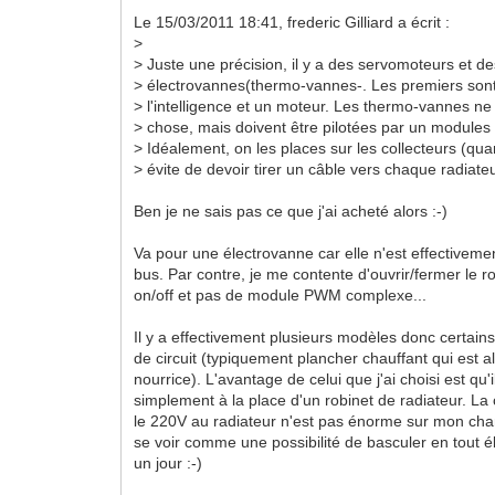
Le 15/03/2011 18:41, frederic Gilliard a écrit :
>
> Juste une précision, il y a des servomoteurs et d
> électrovannes(thermo-vannes-. Les premiers sont 
> l'intelligence et un moteur. Les thermo-vannes n
> chose, mais doivent être pilotées par un module
> Idéalement, on les places sur les collecteurs (qua
> évite de devoir tirer un câble vers chaque radiate
Ben je ne sais pas ce que j'ai acheté alors :-)
Va pour une électrovanne car elle n'est effectivem
bus. Par contre, je me contente d'ouvrir/fermer le r
on/off et pas de module PWM complexe...
Il y a effectivement plusieurs modèles donc certain
de circuit (typiquement plancher chauffant qui est 
nourrice). L'avantage de celui que j'ai choisi est qu'
simplement à la place d'un robinet de radiateur. La 
le 220V au radiateur n'est pas énorme sur mon cha
se voir comme une possibilité de basculer en tout éle
un jour :-)