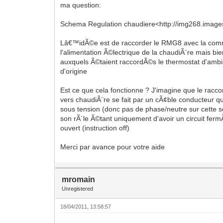
ma question:
Schema Regulation chaudiere<http://img268.images
Lâ€™idÃ©e est de raccorder le RMG8 avec la co
l'alimentation Ã©lectrique de la chaudiÃ¨re mais bie
auxquels Ã©taient raccordÃ©s le thermostat d'ambi
d'origine
Est ce que cela fonctionne ? J'imagine que le ra
vers chaudiÃ¨re se fait par un cÃ¢ble conducteur q
sous tension (donc pas de phase/neutre sur cette 
son rÃ´le Ã©tant uniquement d'avoir un circuit ferm
ouvert (instruction off)
Merci par avance pour votre aide
mromain
Unregistered
18/04/2011, 13:58:57