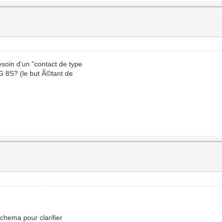
esoin d'un "contact de type
MG 8S? (le but Ã©tant de
schema pour clarifier