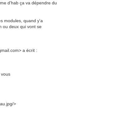
omme d'hab ça va dépendre du
des modules, quand y'a
un ou deux qui vont se
ail.com> a écrit :
z vous
au.jpg/>