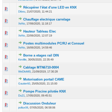
Récupérer l'état d'une LED en KNX
0 Votes - 0 sur 5 en moyenne
1
2
3
4
5
Dibou
,
21/07/2020, 11:44:21
Chauffage electrique carrelage
0 Votes - 0 sur 5 en moyenne
1
2
3
4
5
XeNo
,
17/06/2020, 11:18:17
Hauteur Tableau Elec
0 Votes - 0 sur 5 en moyenne
1
2
3
4
5
XeNo
,
22/06/2020, 12:07:19
Postes multimodules PC/RJ et Consuel
0 Votes - 0 sur 5 en moyenne
1
2
3
4
5
XeNo
,
16/06/2020, 14:59:46
Borne a etages rail DIN
0 Votes - 0 sur 5 en moyenne
1
2
3
4
5
Kevlille
,
30/05/2020, 22:35:49
Cablage MTN6710-0004
0 Votes - 0 sur 5 en moyenne
1
2
3
4
5
WeDloMiS
,
21/09/2019, 17:30:28
Motorisation portail CAME
0 Votes - 0 sur 5 en moyenne
1
2
3
4
5
Gautier60
,
25/05/2020, 21:15:00
Pompe Piscine pilotée KNX
0 Votes - 0 sur 5 en moyenne
1
2
3
4
5
Du21
,
17/05/2020, 09:45:51
Discussion Onduleur
0 Votes - 0 sur 5 en moyenne
1
2
3
4
5
pollux06
,
07/05/2020, 06:58:06