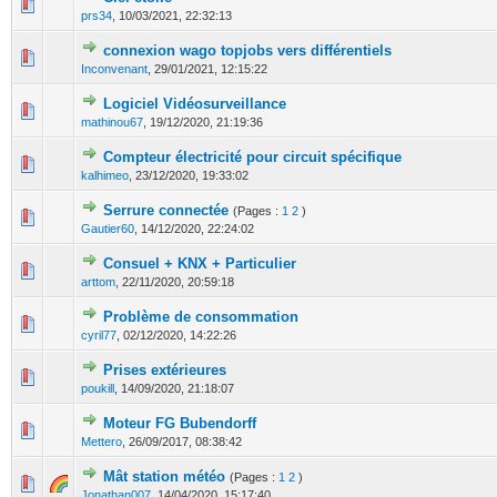
0 Votes - 0 sur 5 en moyenne
1
2
3
4
5
prs34
,
10/03/2021, 22:32:13
connexion wago topjobs vers différentiels
0 Votes - 0 sur 5 en moyenne
1
2
3
4
5
Inconvenant
,
29/01/2021, 12:15:22
Logiciel Vidéosurveillance
0 Votes - 0 sur 5 en moyenne
1
2
3
4
5
mathinou67
,
19/12/2020, 21:19:36
Compteur électricité pour circuit spécifique
0 Votes - 0 sur 5 en moyenne
1
2
3
4
5
kalhimeo
,
23/12/2020, 19:33:02
Serrure connectée
(Pages :
1
2
)
0 Votes - 0 sur 5 en moyenne
1
2
3
4
5
Gautier60
,
14/12/2020, 22:24:02
Consuel + KNX + Particulier
0 Votes - 0 sur 5 en moyenne
1
2
3
4
5
arttom
,
22/11/2020, 20:59:18
Problème de consommation
0 Votes - 0 sur 5 en moyenne
1
2
3
4
5
cyril77
,
02/12/2020, 14:22:26
Prises extérieures
0 Votes - 0 sur 5 en moyenne
1
2
3
4
5
poukill
,
14/09/2020, 21:18:07
Moteur FG Bubendorff
0 Votes - 0 sur 5 en moyenne
1
2
3
4
5
Mettero
,
26/09/2017, 08:38:42
Mât station météo
(Pages :
1
2
)
0 Votes - 0 sur 5 en moyenne
1
2
3
4
5
Jonathan007
,
14/04/2020, 15:17:40