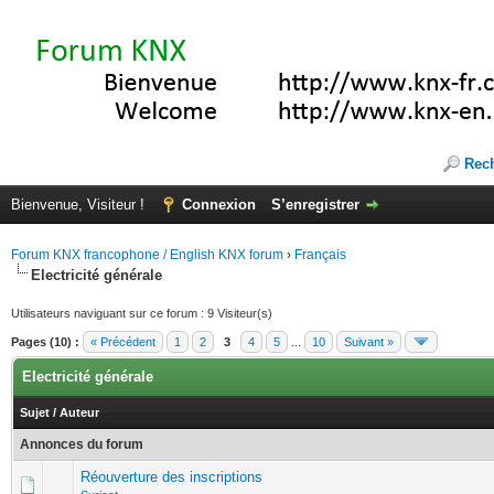
Rec
Bienvenue, Visiteur !
Connexion
S’enregistrer
Forum KNX francophone / English KNX forum
›
Français
Electricité générale
Utilisateurs naviguant sur ce forum : 9 Visiteur(s)
Pages (10) :
« Précédent
1
2
3
4
5
...
10
Suivant »
Electricité générale
Sujet
/
Auteur
Annonces du forum
Réouverture des inscriptions