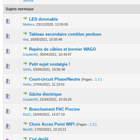
Suricat
Sujets normaux
LED dimmable
0 Votes - 0 sur 5 en moyenne
1
2
3
4
5
Mettero
,
23/12/2020, 12:09:05
Tableau secondaire combles perdues
0 Votes - 0 sur 5 en moyenne
1
2
3
4
5
vba
,
16/05/2021, 15:05:48
Repère de câbles et bornier WAGO
0 Votes - 0 sur 5 en moyenne
1
2
3
4
5
Gautier60
,
30/04/2021, 10:49:07
Petit sujet nostalgie !
0 Votes - 0 sur 5 en moyenne
1
2
3
4
5
XeNo
,
03/05/2021, 18:56:48
Court-circuit Phase/Neutre
(Pages :
1
2
)
0 Votes - 0 sur 5 en moyenne
1
2
3
4
5
XeNo
,
27/04/2021, 11:19:01
Gâche électrique
0 Votes - 0 sur 5 en moyenne
1
2
3
4
5
Gautier60
,
21/04/2021, 10:43:26
Branchement PAC Piscine
0 Votes - 0 sur 5 en moyenne
1
2
3
4
5
Du21
,
15/04/2021, 14:07:19
Choix Acces Point WIFI
(Pages :
1
2
)
0 Votes - 0 sur 5 en moyenne
1
2
3
4
5
filou59
,
17/02/2021, 10:23:21
Ciel étoilé