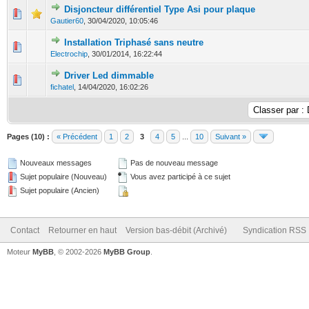
Disjoncteur différentiel Type Asi pour plaque
0 Votes - 0 sur 5 en moyenne
1
2
3
4
5
Gautier60
,
30/04/2020, 10:05:46
Installation Triphasé sans neutre
0 Votes - 0 sur 5 en moyenne
1
2
3
4
5
Electrochip
,
30/01/2014, 16:22:44
Driver Led dimmable
0 Votes - 0 sur 5 en moyenne
1
2
3
4
5
fichatel
,
14/04/2020, 16:02:26
Pages (10) :
« Précédent
1
2
3
4
5
...
10
Suivant »
Nouveaux messages
Pas de nouveau message
Sujet populaire (Nouveau)
Vous avez participé à ce sujet
Sujet populaire (Ancien)
Contact
Retourner en haut
Version bas-débit (Archivé)
Syndication RSS
Moteur
MyBB
, © 2002-2026
MyBB Group
.