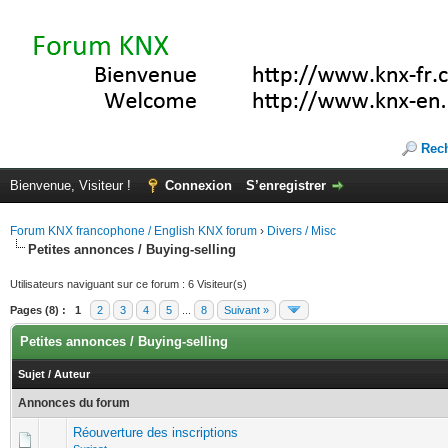
Rec
Bienvenue, Visiteur !
Connexion
S’enregistrer
Forum KNX francophone / English KNX forum
›
Divers / Misc
Petites annonces / Buying-selling
Utilisateurs naviguant sur ce forum : 6 Visiteur(s)
Pages (8) :
1
2
3
4
5
...
8
Suivant »
Petites annonces / Buying-selling
Sujet
/
Auteur
Annonces du forum
Réouverture des inscriptions