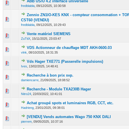
ABB US/U 4.2 interface universelle
0 Votes - 0 sur 5 en moyenne
1
2
3
4
5
fredblabla
,
09/12/2025, 10:30:58
Zennio ZN1IO-KES KNX - compteur consommation + TO
0 Votes - 0 sur 5 en moyenne
1
2
3
4
5
CST60 (VENDU)
fredblabla
,
09/12/2025, 10:29:43
Vente matériel SIEMENS
0 Votes - 0 sur 5 en moyenne
1
2
3
4
5
ZuTtiX
,
15/11/2025, 23:03:47
VDS Actionneur de chauffage MDT AKH-0600.03
0 Votes - 0 sur 5 en moyenne
1
2
3
4
5
vlnk
,
08/10/2025, 18:31:35
Vds Hager TXE771 (Passerelle impulsions)
0 Votes - 0 sur 5 en moyenne
1
2
3
4
5
Ives
,
13/02/2025, 14:48:41
Recherche à bon prix svp.
0 Votes - 0 sur 5 en moyenne
1
2
3
4
5
damiencarre
,
21/09/2025, 18:08:52
Recherche - Module TXA230B Hager
0 Votes - 0 sur 5 en moyenne
1
2
3
4
5
Nitro24
,
22/03/2022, 10:41:01
Achat groupé spots et luminaires RGB, CCT, etc.
0 Votes - 0 sur 5 en moyenne
1
2
3
4
5
Hadrieng
,
23/01/2025, 09:38:01
[VENDU] Vends automates Wago 750 KNX DALI
0 Votes - 0 sur 5 en moyenne
1
2
3
4
5
pierrem
,
09/05/2025, 10:37:16