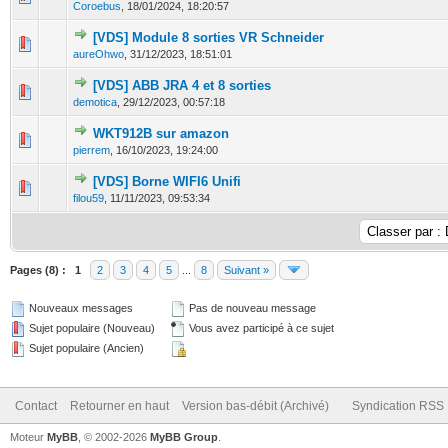
Coroebus
,
18/01/2024, 18:20:57
[VDS] Module 8 sorties VR Schneider
0 Votes - 0 sur 5 en moyenne
1
2
3
4
5
aureOhwo
,
31/12/2023, 18:51:01
[VDS] ABB JRA 4 et 8 sorties
0 Votes - 0 sur 5 en moyenne
1
2
3
4
5
demotica
,
29/12/2023, 00:57:18
WKT912B sur amazon
1 Votes - 1 sur 5 en moyenne
1
2
3
4
5
pierrem
,
16/10/2023, 19:24:00
[VDS] Borne WIFI6 Unifi
0 Votes - 0 sur 5 en moyenne
1
2
3
4
5
filou59
,
11/11/2023, 09:53:34
Pages (8) :
1
2
3
4
5
...
8
Suivant »
Nouveaux messages
Pas de nouveau message
Sujet populaire (Nouveau)
Vous avez participé à ce sujet
Sujet populaire (Ancien)
Contact
Retourner en haut
Version bas-débit (Archivé)
Syndication RSS
Moteur
MyBB
, © 2002-2026
MyBB Group
.