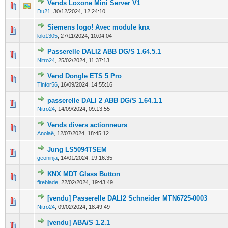
Vends Loxone Mini Server V1
0 Votes - 0 sur 5 en moyenne
1
2
3
4
5
Du21
,
30/12/2024, 12:24:10
Siemens logo! Avec module knx
0 Votes - 0 sur 5 en moyenne
1
2
3
4
5
lolo1305
,
27/11/2024, 10:04:04
Passerelle DALI2 ABB DG/S 1.64.5.1
0 Votes - 0 sur 5 en moyenne
1
2
3
4
5
Nitro24
,
25/02/2024, 11:37:13
Vend Dongle ETS 5 Pro
0 Votes - 0 sur 5 en moyenne
1
2
3
4
5
Tinfor56
,
16/09/2024, 14:55:16
passerelle DALI 2 ABB DG/S 1.64.1.1
0 Votes - 0 sur 5 en moyenne
1
2
3
4
5
Nitro24
,
14/09/2024, 09:13:55
Vends divers actionneurs
0 Votes - 0 sur 5 en moyenne
1
2
3
4
5
Anolaë
,
12/07/2024, 18:45:12
Jung LS5094TSEM
0 Votes - 0 sur 5 en moyenne
1
2
3
4
5
geoninja
,
14/01/2024, 19:16:35
KNX MDT Glass Button
1 Votes - 5 sur 5 en moyenne
1
2
3
4
5
fireblade
,
22/02/2024, 19:43:49
[vendu] Passerelle DALI2 Schneider MTN6725-0003
0 Votes - 0 sur 5 en moyenne
1
2
3
4
5
Nitro24
,
09/02/2024, 18:49:49
[vendu] ABA/S 1.2.1
0 Votes - 0 sur 5 en moyenne
1
2
3
4
5