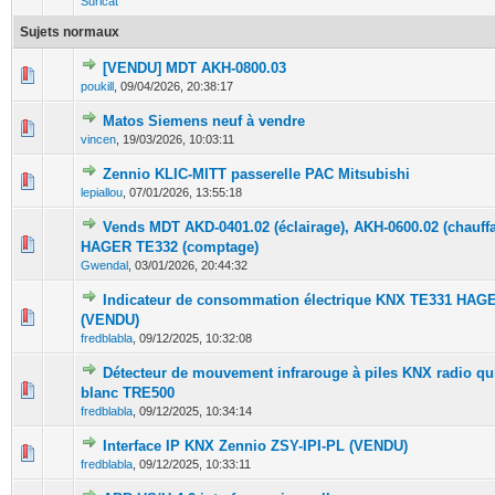
Suricat
Sujets normaux
[VENDU] MDT AKH-0800.03
0 Votes - 0 sur 5 en moyenne
1
2
3
4
5
poukill
,
09/04/2026, 20:38:17
Matos Siemens neuf à vendre
0 Votes - 0 sur 5 en moyenne
1
2
3
4
5
vincen
,
19/03/2026, 10:03:11
Zennio KLIC-MITT passerelle PAC Mitsubishi
0 Votes - 0 sur 5 en moyenne
1
2
3
4
5
lepiallou
,
07/01/2026, 13:55:18
Vends MDT AKD-0401.02 (éclairage), AKH-0600.02 (chauffa
0 Votes - 0 sur 5 en moyenne
1
2
3
4
5
HAGER TE332 (comptage)
Gwendal
,
03/01/2026, 20:44:32
Indicateur de consommation électrique KNX TE331 HAG
0 Votes - 0 sur 5 en moyenne
1
2
3
4
5
(VENDU)
fredblabla
,
09/12/2025, 10:32:08
Détecteur de mouvement infrarouge à piles KNX radio qu
0 Votes - 0 sur 5 en moyenne
1
2
3
4
5
blanc TRE500
fredblabla
,
09/12/2025, 10:34:14
Interface IP KNX Zennio ZSY-IPI-PL (VENDU)
0 Votes - 0 sur 5 en moyenne
1
2
3
4
5
fredblabla
,
09/12/2025, 10:33:11