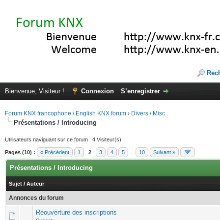
Rec
Bienvenue, Visiteur !
Connexion
S’enregistrer
Forum KNX francophone / English KNX forum
›
Divers / Misc
Présentations / Introducing
Utilisateurs naviguant sur ce forum : 4 Visiteur(s)
Pages (10) :
« Précédent
1
2
3
4
5
...
10
Suivant »
Présentations / Introducing
Sujet
/
Auteur
Annonces du forum
Réouverture des inscriptions