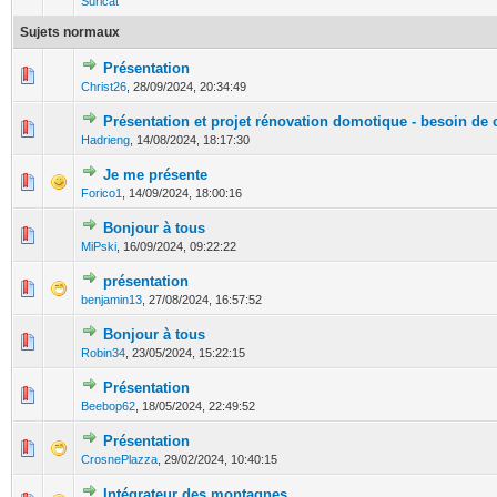
Suricat
Sujets normaux
Présentation
0 Votes - 0 sur 5 en moyenne
1
2
3
4
5
Christ26
,
28/09/2024, 20:34:49
Présentation et projet rénovation domotique - besoin de 
0 Votes - 0 sur 5 en moyenne
1
2
3
4
5
Hadrieng
,
14/08/2024, 18:17:30
Je me présente
0 Votes - 0 sur 5 en moyenne
1
2
3
4
5
Forico1
,
14/09/2024, 18:00:16
Bonjour à tous
0 Votes - 0 sur 5 en moyenne
1
2
3
4
5
MiPski
,
16/09/2024, 09:22:22
présentation
0 Votes - 0 sur 5 en moyenne
1
2
3
4
5
benjamin13
,
27/08/2024, 16:57:52
Bonjour à tous
0 Votes - 0 sur 5 en moyenne
1
2
3
4
5
Robin34
,
23/05/2024, 15:22:15
Présentation
0 Votes - 0 sur 5 en moyenne
1
2
3
4
5
Beebop62
,
18/05/2024, 22:49:52
Présentation
0 Votes - 0 sur 5 en moyenne
1
2
3
4
5
CrosnePlazza
,
29/02/2024, 10:40:15
Intégrateur des montagnes