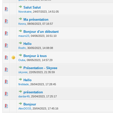
Salut Salut
0 Votes - 0 sur 5 en moyenne
1
2
3
4
5
Novokaine
,
24/07/2023, 14:51:05
Ma présentation
0 Votes - 0 sur 5 en moyenne
1
2
3
4
5
Keora
,
08/06/2023, 07:16:57
Bonjour d'un débutant
0 Votes - 0 sur 5 en moyenne
1
2
3
4
5
mauro23
,
04/06/2023, 16:51:10
Hello
0 Votes - 0 sur 5 en moyenne
1
2
3
4
5
Rod!n
,
30/05/2023, 14:08:08
Bonjour à tous
0 Votes - 0 sur 5 en moyenne
1
2
3
4
5
Ouba
,
08/05/2023, 14:57:29
Présentation - Skyvee
0 Votes - 0 sur 5 en moyenne
1
2
3
4
5
skyvee
,
22/05/2023, 21:35:59
Hello
0 Votes - 0 sur 5 en moyenne
1
2
3
4
5
fireblade
,
26/04/2023, 17:28:45
présentation
0 Votes - 0 sur 5 en moyenne
1
2
3
4
5
dardar49
,
25/04/2023, 17:25:17
Bonjour
0 Votes - 0 sur 5 en moyenne
1
2
3
4
5
AlexDO33
,
20/04/2023, 17:45:16