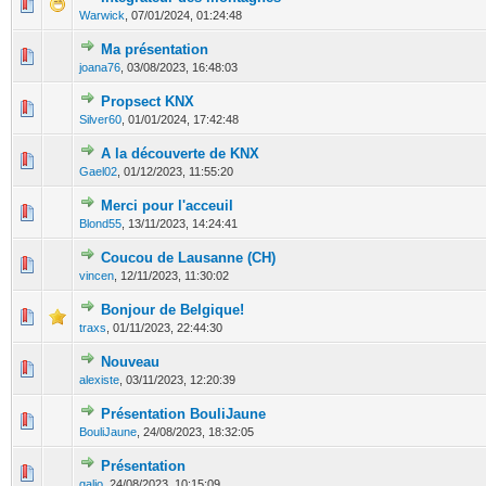
0 Votes - 0 sur 5 en moyenne
1
2
3
4
5
Warwick
,
07/01/2024, 01:24:48
Ma présentation
0 Votes - 0 sur 5 en moyenne
1
2
3
4
5
joana76
,
03/08/2023, 16:48:03
Propsect KNX
0 Votes - 0 sur 5 en moyenne
1
2
3
4
5
Silver60
,
01/01/2024, 17:42:48
A la découverte de KNX
0 Votes - 0 sur 5 en moyenne
1
2
3
4
5
Gael02
,
01/12/2023, 11:55:20
Merci pour l'acceuil
0 Votes - 0 sur 5 en moyenne
1
2
3
4
5
Blond55
,
13/11/2023, 14:24:41
Coucou de Lausanne (CH)
0 Votes - 0 sur 5 en moyenne
1
2
3
4
5
vincen
,
12/11/2023, 11:30:02
Bonjour de Belgique!
0 Votes - 0 sur 5 en moyenne
1
2
3
4
5
traxs
,
01/11/2023, 22:44:30
Nouveau
0 Votes - 0 sur 5 en moyenne
1
2
3
4
5
alexiste
,
03/11/2023, 12:20:39
Présentation BouliJaune
0 Votes - 0 sur 5 en moyenne
1
2
3
4
5
BouliJaune
,
24/08/2023, 18:32:05
Présentation
0 Votes - 0 sur 5 en moyenne
1
2
3
4
5
galio
,
24/08/2023, 10:15:09