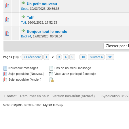
Un petit nouveau
0 Votes - 0 sur 5 en moyenne
1
2
3
4
5
Sebe
,
30/03/2023, 20:56:36
Tolf
0 Votes - 0 sur 5 en moyenne
1
2
3
4
5
Tolf
,
26/02/2023, 17:52:33
Bonjour tout le monde
0 Votes - 0 sur 5 en moyenne
1
2
3
4
5
BoB 74
,
17/02/2023, 06:36:04
Pages (10) :
« Précédent
1
2
3
4
5
...
10
Suivant »
Nouveaux messages
Pas de nouveau message
Sujet populaire (Nouveau)
Vous avez participé à ce sujet
Sujet populaire (Ancien)
Contact
Retourner en haut
Version bas-débit (Archivé)
Syndication RSS
Moteur
MyBB
, © 2002-2026
MyBB Group
.