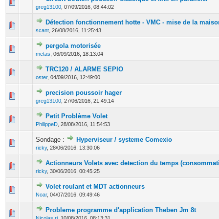
0 Votes - 0 sur 5 en moyenne
1
2
3
4
5
greg13100
,
07/09/2016, 08:44:02
Détection fonctionnement hotte - VMC - mise de la mais
0 Votes - 0 sur 5 en moyenne
1
2
3
4
5
scant
,
26/08/2016, 11:25:43
pergola motorisée
0 Votes - 0 sur 5 en moyenne
1
2
3
4
5
metas
,
06/09/2016, 18:13:04
TRC120 / ALARME SEPIO
0 Votes - 0 sur 5 en moyenne
1
2
3
4
5
oster
,
04/09/2016, 12:49:00
precision poussoir hager
0 Votes - 0 sur 5 en moyenne
1
2
3
4
5
greg13100
,
27/06/2016, 21:49:14
Petit Problème Volet
2 Votes - 3 sur 5 en moyenne
1
2
3
4
5
PhilippeD
,
28/08/2016, 11:54:53
Sondage :
Hyperviseur / systeme Comexio
0 Votes - 0 sur 5 en moyenne
1
2
3
4
5
ricky
,
28/06/2016, 13:30:06
Actionneurs Volets avec detection du temps (consommat
0 Votes - 0 sur 5 en moyenne
1
2
3
4
5
ricky
,
30/06/2016, 00:45:25
Volet roulant et MDT actionneurs
0 Votes - 0 sur 5 en moyenne
1
2
3
4
5
Noar
,
04/07/2016, 09:49:46
Probleme programme d'application Theben Jm 8t
0 Votes - 0 sur 5 en moyenne
1
2
3
4
5
Nicolas.ri
,
10/08/2016, 08:13:31