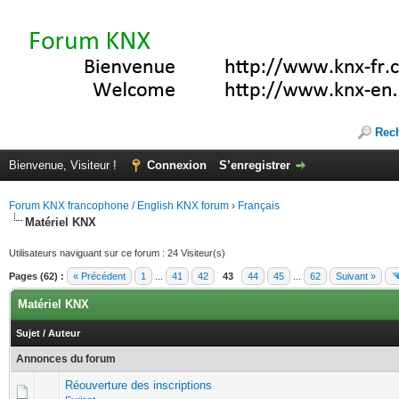
Rec
Bienvenue, Visiteur !
Connexion
S’enregistrer
Forum KNX francophone / English KNX forum
›
Français
Matériel KNX
Utilisateurs naviguant sur ce forum : 24 Visiteur(s)
Pages (62) :
« Précédent
1
...
41
42
43
44
45
...
62
Suivant »
Matériel KNX
Sujet
/
Auteur
Annonces du forum
Réouverture des inscriptions