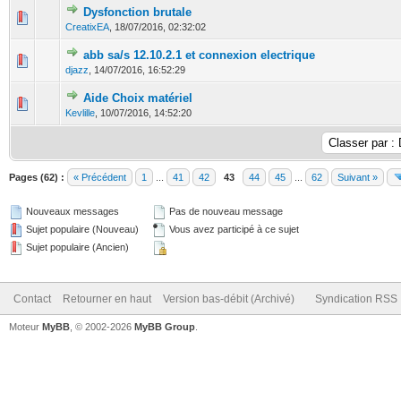
Dysfonction brutale
0 Votes - 0 sur 5 en moyenne
1
2
3
4
5
CreatixEA
,
18/07/2016, 02:32:02
abb sa/s 12.10.2.1 et connexion electrique
0 Votes - 0 sur 5 en moyenne
1
2
3
4
5
djazz
,
14/07/2016, 16:52:29
Aide Choix matériel
0 Votes - 0 sur 5 en moyenne
1
2
3
4
5
Kevlille
,
10/07/2016, 14:52:20
Pages (62) :
« Précédent
1
...
41
42
43
44
45
...
62
Suivant »
Nouveaux messages
Pas de nouveau message
Sujet populaire (Nouveau)
Vous avez participé à ce sujet
Sujet populaire (Ancien)
Contact
Retourner en haut
Version bas-débit (Archivé)
Syndication RSS
Moteur
MyBB
, © 2002-2026
MyBB Group
.