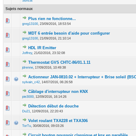
Suricat
Sujets normaux
Plus rien ne fonctionne...
0 Votes - 0 sur 5 en moyenne
1
2
3
4
5
greg13100
,
23/09/2016, 18:53:54
MDT 6 entrée besoin d'aide pour configurer
0 Votes - 0 sur 5 en moyenne
1
2
3
4
5
greg13100
,
21/09/2016, 21:10:14
HDL IR Emitter
0 Votes - 0 sur 5 en moyenne
1
2
3
4
5
Joffrey
,
21/02/2016, 23:32:08
Thermostat GVS CHTC-86/01.1.11
0 Votes - 0 sur 5 en moyenne
1
2
3
4
5
jdrenne
,
17/09/2016, 10:49:38
Actionneur JAN-0810.02 + Interrupteur + Brise soleil (BS
0 Votes - 0 sur 5 en moyenne
1
2
3
4
5
sylvain_c42
,
14/07/2016, 06:26:58
Câblage d'interrupteur non KNX
0 Votes - 0 sur 5 en moyenne
1
2
3
4
5
pie3000
,
12/09/2016, 16:14:26
Détection début de douche
0 Votes - 0 sur 5 en moyenne
1
2
3
4
5
Du21
,
12/09/2016, 22:20:43
Volet roulant TXA228 et TXA306
0 Votes - 0 sur 5 en moyenne
1
2
3
4
5
TorTu
,
30/08/2016, 09:03:26
Circuit bouton poussoir classique et knx en parallèle.