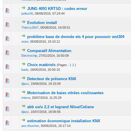
JUNG 4093 KRTSD : codes erreur
0 Votes - 0 sur 5 en moyenne
1
2
3
4
5
pollux06
,
08/08/2016, 07:24:44
Evolution install
0 Votes - 0 sur 5 en moyenne
1
2
3
4
5
Thierry2607
,
05/08/2016, 19:09:51
problème base de donnée ets 4 pour poussoir wst304
0 Votes - 0 sur 5 en moyenne
1
2
3
4
5
oster
,
05/08/2016, 19:10:12
Comparatif Alimentation
0 Votes - 0 sur 5 en moyenne
1
2
3
4
5
Electrochip
,
27/01/2014, 16:50:09
Choix matériels
(Pages :
1
2
)
0 Votes - 0 sur 5 en moyenne
1
2
3
4
5
bado
,
18/05/2016, 20:50:15
Detecteur de présence KNX
0 Votes - 0 sur 5 en moyenne
1
2
3
4
5
djazz
,
19/06/2016, 19:15:09
Motorisation de baies vitrées coulissantes
0 Votes - 0 sur 5 en moyenne
1
2
3
4
5
mteva
,
26/07/2016, 11:25:29
abb us/u 2.2 et legrand Niloe/Celiane
0 Votes - 0 sur 5 en moyenne
1
2
3
4
5
djazz
,
15/07/2016, 18:06:56
estimation économique installation KNX
0 Votes - 0 sur 5 en moyenne
1
2
3
4
5
aos.tfoucher
,
30/06/2016, 16:17:14