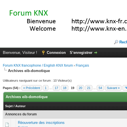
Rec
Bienvenue, Visiteur !
Connexion
S’enregistrer
Forum KNX francophone / English KNX forum
›
Français
Archives eib-domotique
Utilisateurs naviguant sur ce forum : 10 Visiteur(s)
Pages (54) :
« Précédent
1
...
17
18
19
20
21
...
54
Suivant »
Archives eib-domotique
Sujet
/
Auteur
Annonces du forum
Réouverture des inscriptions