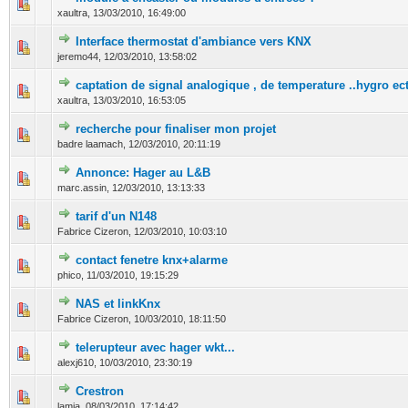
0 Votes - 0 sur 5 en moyenne
1
2
3
4
5
xaultra,
13/03/2010, 16:49:00
Interface thermostat d'ambiance vers KNX
0 Votes - 0 sur 5 en moyenne
1
2
3
4
5
jeremo44,
12/03/2010, 13:58:02
captation de signal analogique , de temperature ..hygro ect
0 Votes - 0 sur 5 en moyenne
1
2
3
4
5
xaultra,
13/03/2010, 16:53:05
recherche pour finaliser mon projet
0 Votes - 0 sur 5 en moyenne
1
2
3
4
5
badre laamach,
12/03/2010, 20:11:19
Annonce: Hager au L&B
0 Votes - 0 sur 5 en moyenne
1
2
3
4
5
marc.assin,
12/03/2010, 13:13:33
tarif d'un N148
0 Votes - 0 sur 5 en moyenne
1
2
3
4
5
Fabrice Cizeron,
12/03/2010, 10:03:10
contact fenetre knx+alarme
0 Votes - 0 sur 5 en moyenne
1
2
3
4
5
phico,
11/03/2010, 19:15:29
NAS et linkKnx
0 Votes - 0 sur 5 en moyenne
1
2
3
4
5
Fabrice Cizeron,
10/03/2010, 18:11:50
telerupteur avec hager wkt...
0 Votes - 0 sur 5 en moyenne
1
2
3
4
5
alexj610,
10/03/2010, 23:30:19
Crestron
0 Votes - 0 sur 5 en moyenne
1
2
3
4
5
lamia,
08/03/2010, 17:14:42