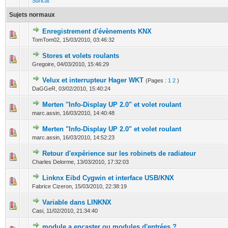
Suricat
Sujets normaux
Enregistrement d'évènements KNX
0 Votes - 0 sur 5 en moyenne
1
2
3
4
5
TomTom02,
15/03/2010, 03:46:32
Stores et volets roulants
0 Votes - 0 sur 5 en moyenne
1
2
3
4
5
Gregoire,
04/03/2010, 15:46:29
Velux et interrupteur Hager WKT
(Pages :
1
2
)
0 Votes - 0 sur 5 en moyenne
1
2
3
4
5
DaGGeR,
03/02/2010, 15:40:24
Merten "Info-Display UP 2.0" et volet roulant
0 Votes - 0 sur 5 en moyenne
1
2
3
4
5
marc.assin,
16/03/2010, 14:40:48
Merten "Info-Display UP 2.0" et volet roulant
0 Votes - 0 sur 5 en moyenne
1
2
3
4
5
marc.assin,
16/03/2010, 14:52:23
Retour d'expérience sur les robinets de radiateur
0 Votes - 0 sur 5 en moyenne
1
2
3
4
5
Charles Delorme,
13/03/2010, 17:32:03
Linknx Eibd Cygwin et interface USB/KNX
0 Votes - 0 sur 5 en moyenne
1
2
3
4
5
Fabrice Cizeron,
15/03/2010, 22:38:19
Variable dans LINKNX
0 Votes - 0 sur 5 en moyenne
1
2
3
4
5
Casi,
11/02/2010, 21:34:40
module a encaster ou modules d'entrées ?