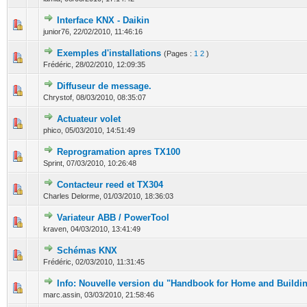
Interface KNX - Daikin
0 Votes - 0 sur 5 en moyenne
1
2
3
4
5
junior76,
22/02/2010, 11:46:16
Exemples d'installations
(Pages :
1
2
)
0 Votes - 0 sur 5 en moyenne
1
2
3
4
5
Frédéric,
28/02/2010, 12:09:35
Diffuseur de message.
0 Votes - 0 sur 5 en moyenne
1
2
3
4
5
Chrystof,
08/03/2010, 08:35:07
Actuateur volet
0 Votes - 0 sur 5 en moyenne
1
2
3
4
5
phico,
05/03/2010, 14:51:49
Reprogramation apres TX100
0 Votes - 0 sur 5 en moyenne
1
2
3
4
5
Sprint,
07/03/2010, 10:26:48
Contacteur reed et TX304
0 Votes - 0 sur 5 en moyenne
1
2
3
4
5
Charles Delorme,
01/03/2010, 18:36:03
Variateur ABB / PowerTool
0 Votes - 0 sur 5 en moyenne
1
2
3
4
5
kraven,
04/03/2010, 13:41:49
Schémas KNX
0 Votes - 0 sur 5 en moyenne
1
2
3
4
5
Frédéric,
02/03/2010, 11:31:45
Info: Nouvelle version du "Handbook for Home and Buildin
0 Votes - 0 sur 5 en moyenne
1
2
3
4
5
marc.assin,
03/03/2010, 21:58:46