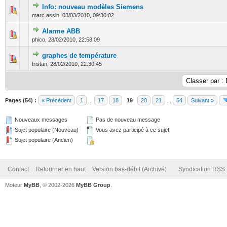
Info: nouveau modèles Siemens
0 Votes - 0 sur 5 en moyenne
1
2
3
4
5
marc.assin,
03/03/2010, 09:30:02
Alarme ABB
0 Votes - 0 sur 5 en moyenne
1
2
3
4
5
phico,
28/02/2010, 22:58:09
graphes de température
0 Votes - 0 sur 5 en moyenne
1
2
3
4
5
tristan,
28/02/2010, 22:30:45
Pages (54) :
« Précédent
1
...
17
18
19
20
21
...
54
Suivant »
Nouveaux messages
Pas de nouveau message
Sujet populaire (Nouveau)
Vous avez participé à ce sujet
Sujet populaire (Ancien)
Contact
Retourner en haut
Version bas-débit (Archivé)
Syndication RSS
Moteur
MyBB
, © 2002-2026
MyBB Group
.