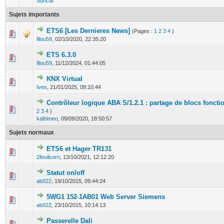
Suricat
Sujets importants
ETS6 [Les Dernieres News]
(Pages :
1
2
3
4
)
1 Votes - 5 sur 5 en moyenne
1
2
3
4
5
filou59
,
02/10/2020, 22:35:20
ETS 6.3.0
0 Votes - 0 sur 5 en moyenne
1
2
3
4
5
filou59
,
11/12/2024, 01:44:05
KNX Virtual
0 Votes - 0 sur 5 en moyenne
1
2
3
4
5
Ives
,
21/01/2025, 09:10:44
Contrôleur logique ABA S/1.2.1 : partage de blocs foncti
1 Votes - 5 sur 5 en moyenne
1
2
3
4
5
2
3
4
)
kalhimeo
,
09/09/2020, 18:50:57
Sujets normaux
ETS6 et Hager TR131
0 Votes - 0 sur 5 en moyenne
1
2
3
4
5
2feuilcorn
,
13/10/2021, 12:12:20
Statut on/off
0 Votes - 0 sur 5 en moyenne
1
2
3
4
5
ab022
,
19/10/2015, 09:44:24
5WG1 152-1AB01 Web Server Siemens
0 Votes - 0 sur 5 en moyenne
1
2
3
4
5
ab022
,
23/10/2015, 10:14:13
Passerelle Dali
0 Votes - 0 sur 5 en moyenne
1
2
3
4
5