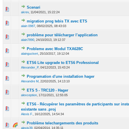
Scenari
0 Votes - 0 sur 5 en moyenne
1
2
3
4
5
akrev
,
11/04/2021, 15:22:24
migration prog tebis TX avec ETS
0 Votes - 0 sur 5 en moyenne
1
2
3
4
5
alain 0987
,
08/02/2025, 08:43:03
problème pour télécharger l’application
0 Votes - 0 sur 5 en moyenne
1
2
3
4
5
alain7890
,
24/10/2013, 19:12:37
Probleme avec Modul TXA628C
0 Votes - 0 sur 5 en moyenne
1
2
3
4
5
alainguckert
,
25/10/2017, 19:12:04
ETS6 Lite upgrade to ETS6 Professional
0 Votes - 0 sur 5 en moyenne
1
2
3
4
5
Alexander_P
,
04/12/2023, 15:43:24
Programation d'une installation hager
0 Votes - 0 sur 5 en moyenne
1
2
3
4
5
Alexandre M
,
22/02/2025, 14:13:10
ETS 5 - TRC120 - Hager
0 Votes - 0 sur 5 en moyenne
1
2
3
4
5
alexception
,
17/11/2021, 12:55:05
ETS6 - Récupérer les paramètres de participants sur insta
0 Votes - 0 sur 5 en moyenne
1
2
3
4
5
existante sans .proj
Alexis F.
,
16/12/2025, 14:54:34
Problème telechargements des produits
0 Votes - 0 sur 5 en moyenne
1
2
3
4
5
alexis39
,
02/04/2014, 14:35:11