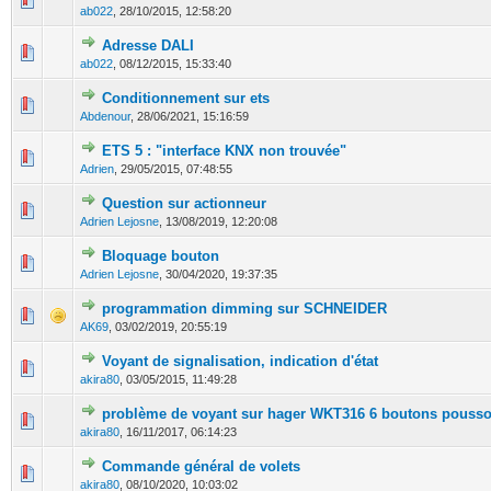
ab022
,
28/10/2015, 12:58:20
Adresse DALI
0 Votes - 0 sur 5 en moyenne
1
2
3
4
5
ab022
,
08/12/2015, 15:33:40
Conditionnement sur ets
0 Votes - 0 sur 5 en moyenne
1
2
3
4
5
Abdenour
,
28/06/2021, 15:16:59
ETS 5 : "interface KNX non trouvée"
0 Votes - 0 sur 5 en moyenne
1
2
3
4
5
Adrien
,
29/05/2015, 07:48:55
Question sur actionneur
0 Votes - 0 sur 5 en moyenne
1
2
3
4
5
Adrien Lejosne
,
13/08/2019, 12:20:08
Bloquage bouton
0 Votes - 0 sur 5 en moyenne
1
2
3
4
5
Adrien Lejosne
,
30/04/2020, 19:37:35
programmation dimming sur SCHNEIDER
0 Votes - 0 sur 5 en moyenne
1
2
3
4
5
AK69
,
03/02/2019, 20:55:19
Voyant de signalisation, indication d'état
0 Votes - 0 sur 5 en moyenne
1
2
3
4
5
akira80
,
03/05/2015, 11:49:28
problème de voyant sur hager WKT316 6 boutons pousso
0 Votes - 0 sur 5 en moyenne
1
2
3
4
5
akira80
,
16/11/2017, 06:14:23
Commande général de volets
0 Votes - 0 sur 5 en moyenne
1
2
3
4
5
akira80
,
08/10/2020, 10:03:02