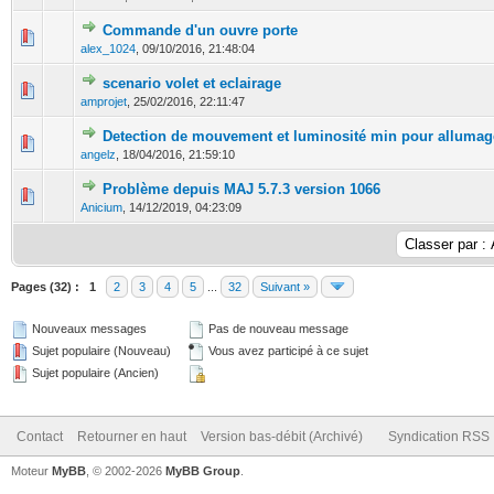
Commande d'un ouvre porte
0 Votes - 0 sur 5 en moyenne
1
2
3
4
5
alex_1024
,
09/10/2016, 21:48:04
scenario volet et eclairage
0 Votes - 0 sur 5 en moyenne
1
2
3
4
5
amprojet
,
25/02/2016, 22:11:47
Detection de mouvement et luminosité min pour allumag
0 Votes - 0 sur 5 en moyenne
1
2
3
4
5
angelz
,
18/04/2016, 21:59:10
Problème depuis MAJ 5.7.3 version 1066
0 Votes - 0 sur 5 en moyenne
1
2
3
4
5
Anicium
,
14/12/2019, 04:23:09
Pages (32) :
1
2
3
4
5
...
32
Suivant »
Nouveaux messages
Pas de nouveau message
Sujet populaire (Nouveau)
Vous avez participé à ce sujet
Sujet populaire (Ancien)
Contact
Retourner en haut
Version bas-débit (Archivé)
Syndication RSS
Moteur
MyBB
, © 2002-2026
MyBB Group
.