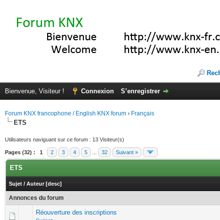
Rec
Bienvenue, Visiteur !
Connexion
S’enregistrer
Forum KNX francophone / English KNX forum
›
Français
ETS
Utilisateurs naviguant sur ce forum : 13 Visiteur(s)
Pages (32) :
1
2
3
4
5
...
32
Suivant »
ETS
Sujet
/
Auteur
[
desc
]
Annonces du forum
Réouverture des inscriptions