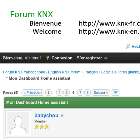
Rec
Bienvenue, Visiteur !
Connexion
S’enregistrer
Forum KNX francophone / English KNX forum
›
Français
›
Logiciels libres (linkn
Mon Dashboard Home assistant
(s))
Pages (8) :
« Précédent
1
...
4
5
6
7
8
Suivant »
Mon Dashboard Home assistant
babychou
Member