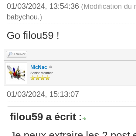
01/03/2024, 13:54:36
(Modification du
babychou
.)
Go filou59 !
Trouver
NicNac
Senior Member
01/03/2024, 15:13:07
filou59 a écrit :
Je peux extraire les 2 post 