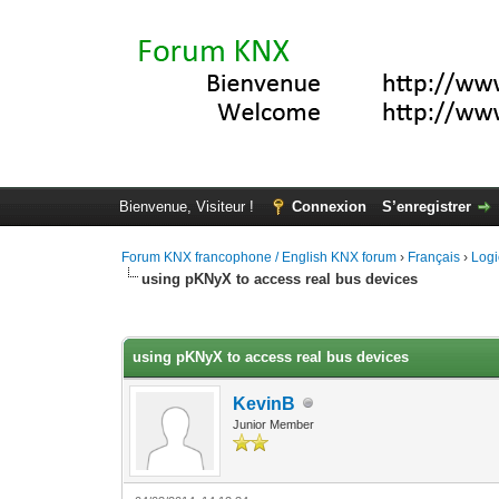
Bienvenue, Visiteur !
Connexion
S’enregistrer
Forum KNX francophone / English KNX forum
›
Français
›
Logi
using pKNyX to access real bus devices
Moyenne : 0 (0 vote(s))
1
2
3
4
5
using pKNyX to access real bus devices
KevinB
Junior Member