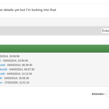
 details yet but I'm looking into that.
3/2014, 19:06:56
8
- 03/03/2014, 23:00:06
vinB
- 04/03/2014, 06:39:30
fma38
- 04/03/2014, 09:07:39
vinB
- 04/03/2014, 14:12:34
nB
- 16/03/2014, 16:05:36
oo
- 27/02/2020, 11:51:10
Atteindre :