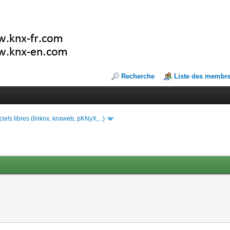
Recherche
Liste des membr
ciels libres (linknx, knxweb, pKNyX,...)