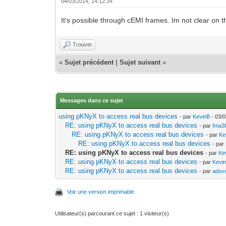
04/03/2014, 14:12:34
It's possible through cEMI frames. Im not clear on the
Trouver
«
Sujet précédent
|
Sujet suivant
»
Messages dans ce sujet
using pKNyX to access real bus devices
- par
KevinB
- 03/0
RE: using pKNyX to access real bus devices
- par
fma3
RE: using pKNyX to access real bus devices
- par
Ke
RE: using pKNyX to access real bus devices
- par
RE: using pKNyX to access real bus devices
- par
Ke
RE: using pKNyX to access real bus devices
- par
Kevi
RE: using pKNyX to access real bus devices
- par
adsv
Voir une version imprimable
Utilisateur(s) parcourant ce sujet : 1 visiteur(s)