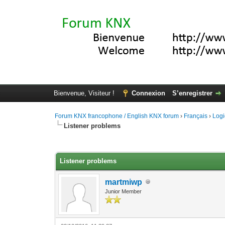
Bienvenue, Visiteur !
Connexion
S’enregistrer
Forum KNX francophone / English KNX forum
›
Français
›
Logi
Listener problems
Moyenne : 0 (0 vote(s))
1
2
3
4
5
Listener problems
martmiwp
Junior Member