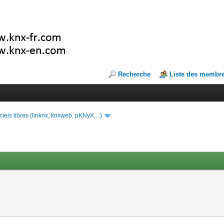
Recherche
Liste des membr
ciels libres (linknx, knxweb, pKNyX,...)