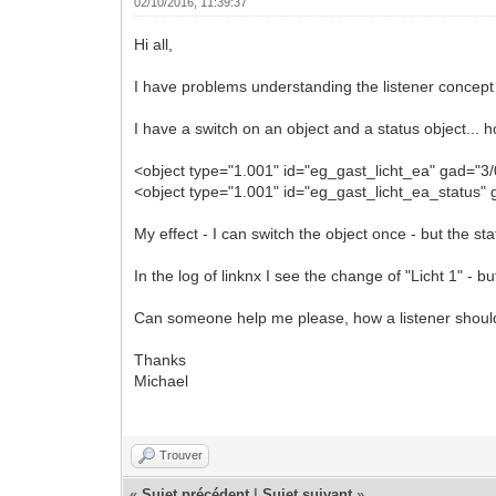
02/10/2016, 11:39:37
Hi all,
I have problems understanding the listener concept
I have a switch on an object and a status object... 
<object type="1.001" id="eg_gast_licht_ea" gad="3/
<object type="1.001" id="eg_gast_licht_ea_status" 
My effect - I can switch the object once - but the s
In the log of linknx I see the change of "Licht 1" - b
Can someone help me please, how a listener shoul
Thanks
Michael
Trouver
«
Sujet précédent
|
Sujet suivant
»