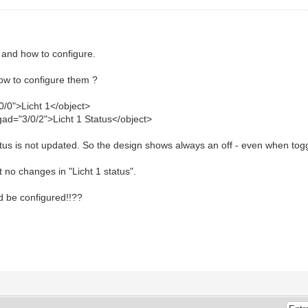
 and how to configure.
how to configure them ?
0/0">Licht 1</object>
gad="3/0/2">Licht 1 Status</object>
tatus is not updated. So the design shows always an off - even when tog
ut no changes in "Licht 1 status".
d be configured!!??