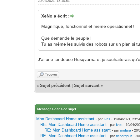
20/04/2021, 18:10:51
XeNo a écrit :
Magnifique, fonctionnel et même opérationnel !
Que demande le peuple !
Tu as même les suivis des robots sur un plan si t
J'ai une tondeuse Husqvarna et je souhaiterais qu'ell
Trouver
«
Sujet précédent
|
Sujet suivant
»
Messages dans ce sujet
Mon Dashboard Home assistant
- par
Ives
- 19/04/2021, 23:5
RE: Mon Dashboard Home assistant
- par
Ives
- 19/04/20
RE: Mon Dashboard Home assistant
- par
urufara
- 20/
RE: Mon Dashboard Home assistant
- par
richardpub
- 20