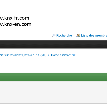
Recherche
Liste des membr
ciels libres (linknx, knxweb, pKNyX,...)
›
Home Assistant