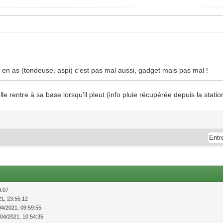
u en as (tondeuse, aspi) c'est pas mal aussi, gadget mais pas mal !
e rentre à sa base lorsqu'il pleut (info pluie récupérée depuis la station
4:07
21, 23:55:12
04/2021, 09:59:55
/04/2021, 10:54:35