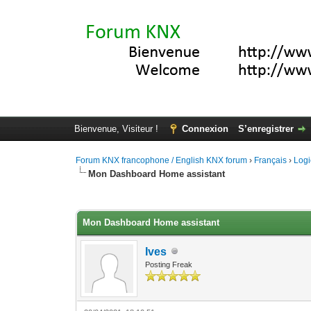
Bienvenue, Visiteur !
Connexion
S’enregistrer
Forum KNX francophone / English KNX forum
›
Français
›
Logi
Mon Dashboard Home assistant
Moyenne : 5 (2 vote(s))
1
2
3
4
5
Mon Dashboard Home assistant
Ives
Posting Freak