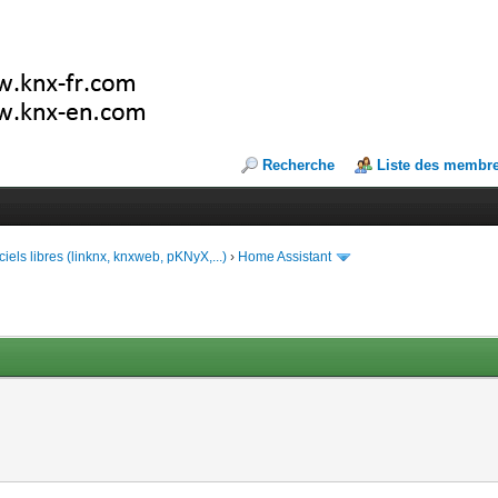
Recherche
Liste des membr
ciels libres (linknx, knxweb, pKNyX,...)
›
Home Assistant