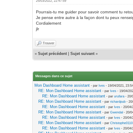
25/03/2022, 22:47:59
Pourrais-tu me guider pour savoir comment tu retou
Je pense entre autre à la façon dont tu peux rense
Cordialement
jlr
Trouver
«
Sujet précédent
|
Sujet suivant
»
Messages dans ce sujet
Mon Dashboard Home assistant
- par
Ives
- 19/04/2021, 23:5
RE: Mon Dashboard Home assistant
- par
Ives
- 19/04/20
RE: Mon Dashboard Home assistant
- par
urufara
- 20/
RE: Mon Dashboard Home assistant
- par
richardpub
- 20
RE: Mon Dashboard Home assistant
- par
Ives
- 20/04/
RE: Mon Dashboard Home assistant
- par
Gwendal
- 20/0
RE: Mon Dashboard Home assistant
- par
Ives
- 20/04/
RE: Mon Dashboard Home assistant
- par
Christophe0110
RE: Mon Dashboard Home assistant
- par
Ives
- 20/04/