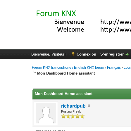
Bienvenue, Visiteur !
Connexion
S’enregistrer
Forum KNX francophone / English KNX forum
›
Français
›
Logi
Mon Dashboard Home assistant
Moyenne : 5 (2 vote(s))
1
2
3
4
5
Mon Dashboard Home assistant
richardpub
Posting Freak