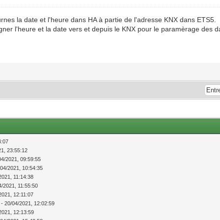
rnes la date et l'heure dans HA à partie de l'adresse KNX dans ETS5.
igner l'heure et la date vers et depuis le KNX pour le paramèrage des 
4:07
21, 23:55:12
04/2021, 09:59:55
/04/2021, 10:54:35
2021, 11:14:38
4/2021, 11:55:50
2021, 12:11:07
- 20/04/2021, 12:02:59
2021, 12:13:59