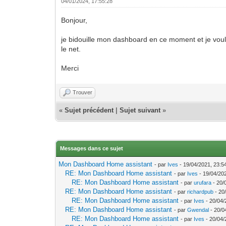
04/01/2024, 17:55:28
Bonjour,
je bidouille mon dashboard en ce moment et je voula
le net.
Merci
Trouver
«
Sujet précédent
|
Sujet suivant
»
Messages dans ce sujet
Mon Dashboard Home assistant
- par
Ives
- 19/04/2021, 23:5
RE: Mon Dashboard Home assistant
- par
Ives
- 19/04/20
RE: Mon Dashboard Home assistant
- par
urufara
- 20/
RE: Mon Dashboard Home assistant
- par
richardpub
- 20
RE: Mon Dashboard Home assistant
- par
Ives
- 20/04/
RE: Mon Dashboard Home assistant
- par
Gwendal
- 20/0
RE: Mon Dashboard Home assistant
- par
Ives
- 20/04/