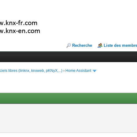
Recherche
Liste des membr
ciels libres (linknx, knxweb, pKNyX,...)
›
Home Assistant