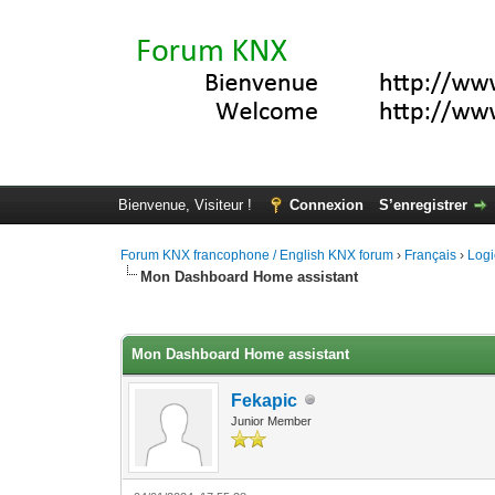
Bienvenue, Visiteur !
Connexion
S’enregistrer
Forum KNX francophone / English KNX forum
›
Français
›
Logi
Mon Dashboard Home assistant
Moyenne : 5 (2 vote(s))
1
2
3
4
5
Mon Dashboard Home assistant
Fekapic
Junior Member