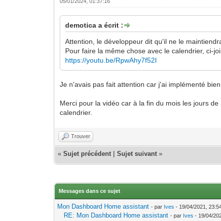
05/01/2024, 01:37:16
demotica a écrit :
Attention, le développeur dit qu'il ne le maintien
Pour faire la même chose avec le calendrier, ci-jo
https://youtu.be/RpwAhy7f52I
Je n'avais pas fait attention car j'ai implémenté bi
Merci pour la vidéo car à la fin du mois les jours
calendrier.
Trouver
«
Sujet précédent
|
Sujet suivant
»
Messages dans ce sujet
Mon Dashboard Home assistant
- par
Ives
- 19/04/2021, 23:5
RE: Mon Dashboard Home assistant
- par
Ives
- 19/04/20