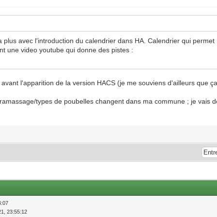
dra plus avec l'introduction du calendrier dans HA. Calendrier qui perm
int une video youtube qui donne des pistes :
en avant l'apparition de la version HACS (je me souviens d'ailleurs que ç
 de ramassage/types de poubelles changent dans ma commune ; je vais d
4:07
21, 23:55:12