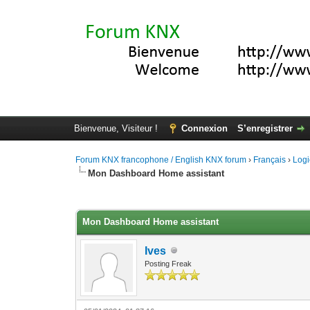
Bienvenue, Visiteur !
Connexion
S’enregistrer
Forum KNX francophone / English KNX forum
›
Français
›
Logi
Mon Dashboard Home assistant
Moyenne : 5 (2 vote(s))
1
2
3
4
5
Mon Dashboard Home assistant
Ives
Posting Freak