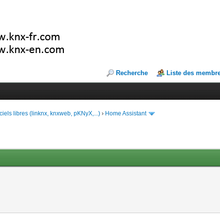
Recherche
Liste des membr
ciels libres (linknx, knxweb, pKNyX,...)
›
Home Assistant