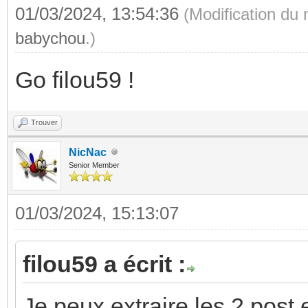
01/03/2024, 13:54:36
(Modification du
babychou
.)
Go filou59 !
Trouver
NicNac
Senior Member
01/03/2024, 15:13:07
filou59 a écrit :
Je peux extraire les 2 post 