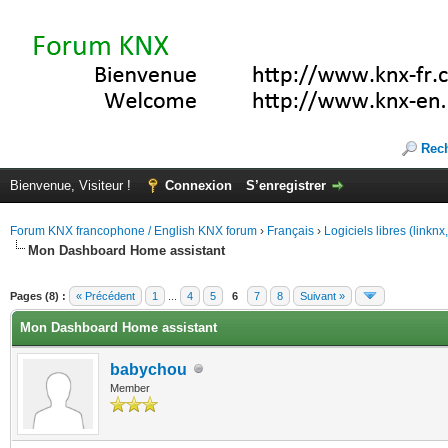
Rec
Bienvenue, Visiteur !
Connexion
S’enregistrer
Forum KNX francophone / English KNX forum
›
Français
›
Logiciels libres (linkn
Mon Dashboard Home assistant
(s))
Pages (8) :
« Précédent
1
...
4
5
6
7
8
Suivant »
Mon Dashboard Home assistant
babychou
Member