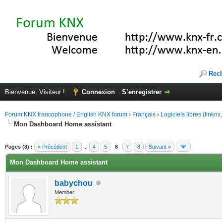
Rec
Bienvenue, Visiteur !
Connexion
S’enregistrer
Forum KNX francophone / English KNX forum
›
Français
›
Logiciels libres (linkn
Mon Dashboard Home assistant
(s))
Pages (8) :
« Précédent
1
...
4
5
6
7
8
Suivant »
Mon Dashboard Home assistant
babychou
Member