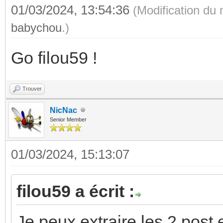
01/03/2024, 13:54:36
(Modification du
babychou
.)
Go filou59 !
Trouver
NicNac
Senior Member
01/03/2024, 15:13:07
filou59 a écrit :
Je peux extraire les 2 post 