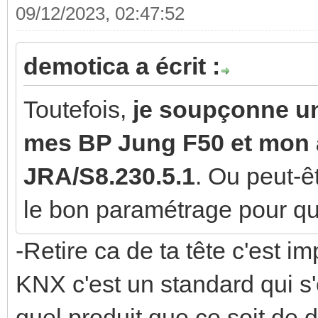
09/12/2023, 02:47:52
demotica a écrit :
Toutefois,
je soupçonne un
mes BP Jung F50 et mon
JRA/S8.230.5.1
. Ou peut-ê
le bon paramétrage pour que
-Retire ca de ta tête c'est i
KNX c'est un standard qui s'
quel produit que ce soit de d