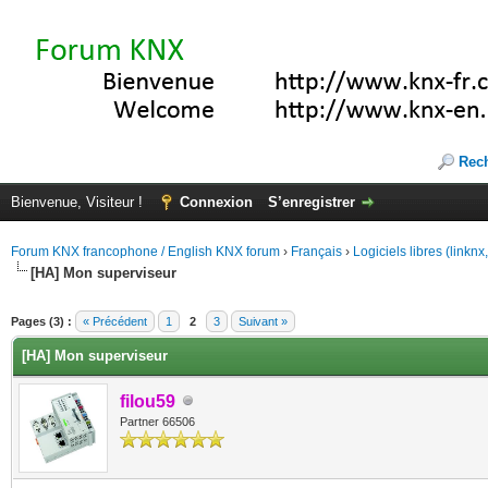
Rec
Bienvenue, Visiteur !
Connexion
S’enregistrer
Forum KNX francophone / English KNX forum
›
Français
›
Logiciels libres (linkn
[HA] Mon superviseur
(s))
Pages (3) :
« Précédent
1
2
3
Suivant »
[HA] Mon superviseur
filou59
Partner 66506