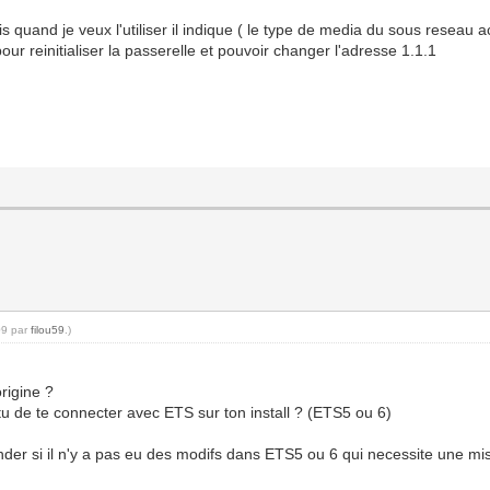
 quand je veux l'utiliser il indique ( le type de media du sous reseau 
ur reinitialiser la passerelle et pouvoir changer l'adresse 1.1.1
09 par
filou59
.)
rigine ?
u de te connecter avec ETS sur ton install ? (ETS5 ou 6)
der si il n'y a pas eu des modifs dans ETS5 ou 6 qui necessite une mi