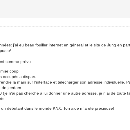
es: j'ai eu beau fouiller internet en général et le site de Jung en parti
 poste!
ment comme prévu:
remier coup
ls occupés a disparu
rendre la main sur l'interface et télécharger son adresse individuelle.
st de jeedom...
(je n'ai pas cherché à lui donner une autre adresse, je n'ai de toute fa
nts.
e à un débutant dans le monde KNX. Ton aide m'a été précieuse!