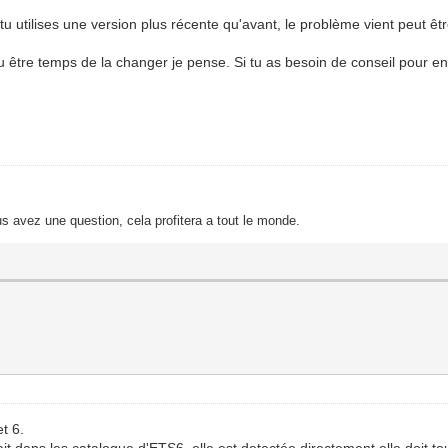
 tu utilises une version plus récente qu'avant, le problème vient peut êtr
u être temps de la changer je pense. Si tu as besoin de conseil pour en c
s avez une question, cela profitera a tout le monde.
t 6.
ait dans les catalogue d'ETS6, elle est detectée directement.elle doit to