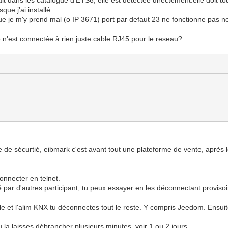
que j'ai installé.
que je m'y prend mal (o IP 3671) port par defaut 23 ne fonctionne pas n
lle n'est connectée à rien juste cable RJ45 pour le reseau?
e de sécurtié, eibmark c'est avant tout une plateforme de vente, après le
 connecter en telnet.
lisé par d'autres participant, tu peux essayer en les déconnectant provi
le et l'alim KNX tu déconnectes tout le reste. Y compris Jeedom. Ensuit
tu la laisses débrancher plusieurs minutes, voir 1 ou 2 jours...