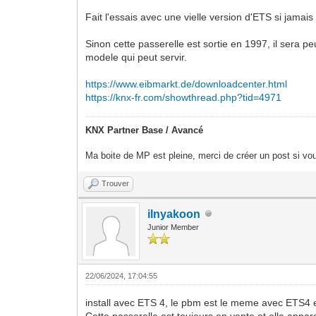
Fait l'essais avec une vielle version d'ETS si jamais
Sinon cette passerelle est sortie en 1997, il sera pe
modele qui peut servir.
https://www.eibmarkt.de/downloadcenter.html
https://knx-fr.com/showthread.php?tid=4971
KNX Partner Base / Avancé
Ma boite de MP est pleine, merci de créer un post si vou
Trouver
ilnyakoon
Junior Member
22/06/2024, 17:04:55
install avec ETS 4, le pbm est le meme avec ETS4 e
Cette passerelle est toujours en vente et elle appar