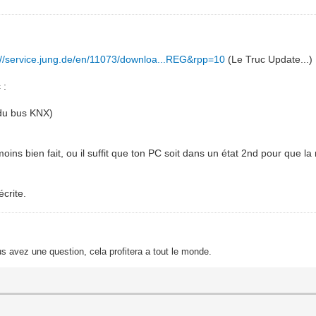
://service.jung.de/en/11073/downloa...REG&rpp=10
(Le Truc Update...)
 :
 du bus KNX)
ns bien fait, ou il suffit que ton PC soit dans un état 2nd pour que la
crite.
s avez une question, cela profitera a tout le monde.