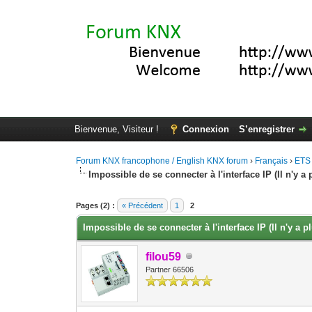
Bienvenue, Visiteur !
Connexion
S’enregistrer
Forum KNX francophone / English KNX forum
›
Français
›
ETS
Impossible de se connecter à l'interface IP (Il n'y 
Moyenne : 0 (0 vote(s))
1
2
3
4
5
Pages (2) :
« Précédent
1
2
Impossible de se connecter à l'interface IP (Il n'y a
filou59
Partner 66506