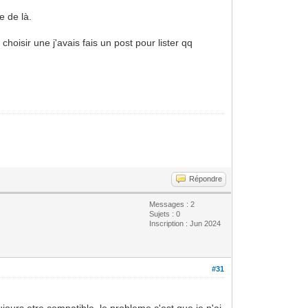
e de là.
hoisir une j'avais fais un post pour lister qq
Répondre
Messages : 2
Sujets : 0
Inscription : Jun 2024
#31
ujours etre compatible. le probleme c'est que je n'ai