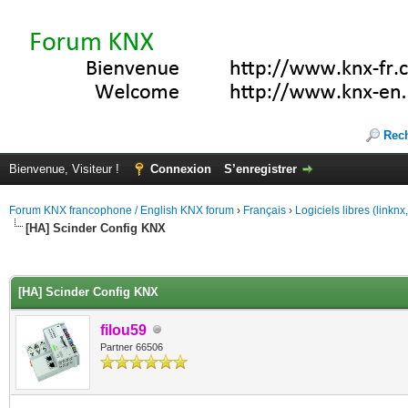
Rec
Bienvenue, Visiteur !
Connexion
S’enregistrer
Forum KNX francophone / English KNX forum
›
Français
›
Logiciels libres (linkn
[HA] Scinder Config KNX
(s))
[HA] Scinder Config KNX
filou59
Partner 66506