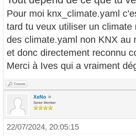
Pour moi knx_climate.yaml c'es
tard tu veux utiliser un
climate
des
climate
.yaml
non KNX
au 
et donc directement reconnu 
Merci à Ives qui a vraiment dég
Trouver
XeNo
Senior Member
22/07/2024, 20:05:15