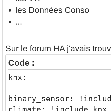
les Données Conso
...
Sur le forum HA j'avais trouv
Code :
knx:
binary_sensor: !inclu
climate: !include knx