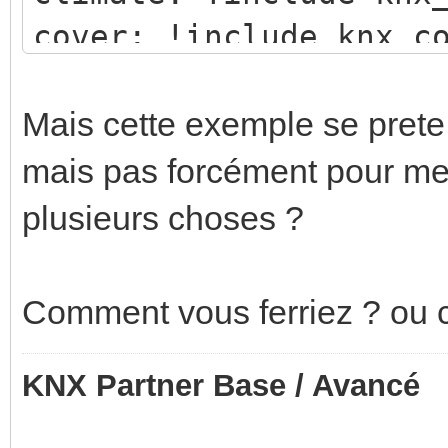
cover: !include knx_c
event: !include knx_e
expose: !include knx_
Mais cette exemple se prete
light: !include knx_l
mais pas forcément pour m
sensor: !include knx_
plusieurs choses ?
switch: !include knx_
Comment vous ferriez ? ou 
KNX Partner Base / Avancé