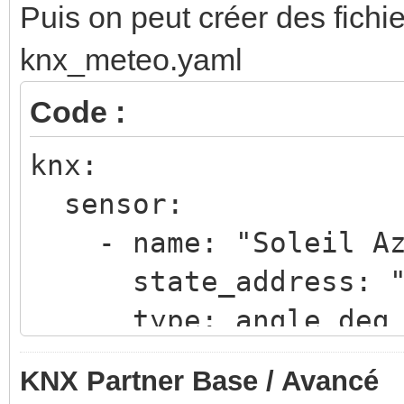
Puis on peut créer des fichie
knx_meteo.yaml
Code :
knx:
sensor:
- name: "Soleil Az
state_address: "0
type: angle_deg
- name: "Soleil El
KNX Partner Base / Avancé
state_address: "0