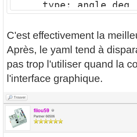
type: angle_deg
- name: "Soleil Ele
state_address: "0
C'est effectivement la meill
type: angle_deg
Après, le yaml tend à dispara
- name: "Luminosit
pas trop l'utiliser quand la c
l'interface graphique.
Trouver
filou59
Partner 66506