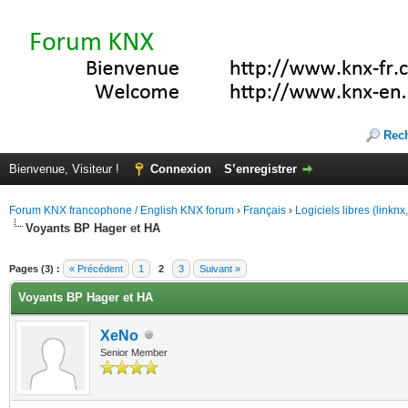
Rec
Bienvenue, Visiteur !
Connexion
S’enregistrer
Forum KNX francophone / English KNX forum
›
Français
›
Logiciels libres (linkn
Voyants BP Hager et HA
(s))
Pages (3) :
« Précédent
1
2
3
Suivant »
Voyants BP Hager et HA
XeNo
Senior Member