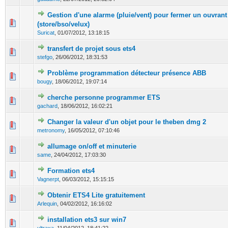
Gestion d'une alarme (pluie/vent) pour fermer un ouvrant
0 Votes - 0 sur 5 en moyenne
1
2
3
4
5
(store/bso/velux)
Suricat
,
01/07/2012, 13:18:15
transfert de projet sous ets4
0 Votes - 0 sur 5 en moyenne
1
2
3
4
5
stefgo
,
26/06/2012, 18:31:53
Problème programmation détecteur présence ABB
0 Votes - 0 sur 5 en moyenne
1
2
3
4
5
bougy
,
18/06/2012, 19:07:14
cherche personne programmer ETS
0 Votes - 0 sur 5 en moyenne
1
2
3
4
5
gachard
,
18/06/2012, 16:02:21
Changer la valeur d'un objet pour le theben dmg 2
0 Votes - 0 sur 5 en moyenne
1
2
3
4
5
metronomy
,
16/05/2012, 07:10:46
allumage on/off et minuterie
0 Votes - 0 sur 5 en moyenne
1
2
3
4
5
same
,
24/04/2012, 17:03:30
Formation ets4
0 Votes - 0 sur 5 en moyenne
1
2
3
4
5
Vagnerpt
,
06/03/2012, 15:15:15
Obtenir ETS4 Lite gratuitement
0 Votes - 0 sur 5 en moyenne
1
2
3
4
5
Arlequin
,
04/02/2012, 16:16:02
installation ets3 sur win7
0 Votes - 0 sur 5 en moyenne
1
2
3
4
5