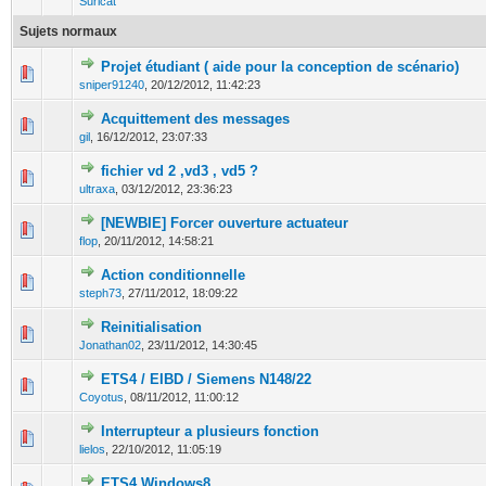
Suricat
Sujets normaux
Projet étudiant ( aide pour la conception de scénario)
0 Votes - 0 sur 5 en moyenne
1
2
3
4
5
sniper91240
,
20/12/2012, 11:42:23
Acquittement des messages
0 Votes - 0 sur 5 en moyenne
1
2
3
4
5
gil
,
16/12/2012, 23:07:33
fichier vd 2 ,vd3 , vd5 ?
0 Votes - 0 sur 5 en moyenne
1
2
3
4
5
ultraxa
,
03/12/2012, 23:36:23
[NEWBIE] Forcer ouverture actuateur
0 Votes - 0 sur 5 en moyenne
1
2
3
4
5
flop
,
20/11/2012, 14:58:21
Action conditionnelle
0 Votes - 0 sur 5 en moyenne
1
2
3
4
5
steph73
,
27/11/2012, 18:09:22
Reinitialisation
0 Votes - 0 sur 5 en moyenne
1
2
3
4
5
Jonathan02
,
23/11/2012, 14:30:45
ETS4 / EIBD / Siemens N148/22
0 Votes - 0 sur 5 en moyenne
1
2
3
4
5
Coyotus
,
08/11/2012, 11:00:12
Interrupteur a plusieurs fonction
0 Votes - 0 sur 5 en moyenne
1
2
3
4
5
lielos
,
22/10/2012, 11:05:19
ETS4 Windows8