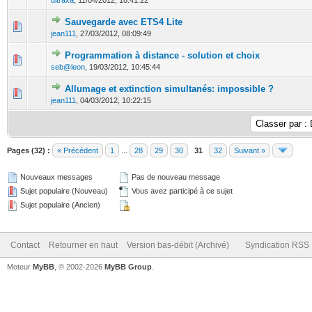
ultraxa
,
11/04/2012, 18:41:22
Sauvegarde avec ETS4 Lite
0 Votes - 0 sur 5 en moyenne
1
2
3
4
5
jean111
,
27/03/2012, 08:09:49
Programmation à distance - solution et choix
0 Votes - 0 sur 5 en moyenne
1
2
3
4
5
seb@leon
,
19/03/2012, 10:45:44
Allumage et extinction simultanés: impossible ?
0 Votes - 0 sur 5 en moyenne
1
2
3
4
5
jean111
,
04/03/2012, 10:22:15
Pages (32) :
« Précédent
1
...
28
29
30
31
32
Suivant »
Nouveaux messages
Pas de nouveau message
Sujet populaire (Nouveau)
Vous avez participé à ce sujet
Sujet populaire (Ancien)
Contact
Retourner en haut
Version bas-débit (Archivé)
Syndication RSS
Moteur
MyBB
, © 2002-2026
MyBB Group
.