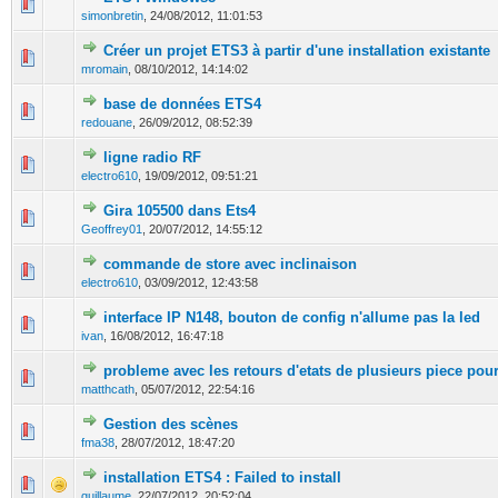
0 Votes - 0 sur 5 en moyenne
1
2
3
4
5
simonbretin
,
24/08/2012, 11:01:53
Créer un projet ETS3 à partir d'une installation existante
0 Votes - 0 sur 5 en moyenne
1
2
3
4
5
mromain
,
08/10/2012, 14:14:02
base de données ETS4
0 Votes - 0 sur 5 en moyenne
1
2
3
4
5
redouane
,
26/09/2012, 08:52:39
ligne radio RF
0 Votes - 0 sur 5 en moyenne
1
2
3
4
5
electro610
,
19/09/2012, 09:51:21
Gira 105500 dans Ets4
0 Votes - 0 sur 5 en moyenne
1
2
3
4
5
Geoffrey01
,
20/07/2012, 14:55:12
commande de store avec inclinaison
0 Votes - 0 sur 5 en moyenne
1
2
3
4
5
electro610
,
03/09/2012, 12:43:58
interface IP N148, bouton de config n'allume pas la led
0 Votes - 0 sur 5 en moyenne
1
2
3
4
5
ivan
,
16/08/2012, 16:47:18
probleme avec les retours d'etats de plusieurs piece pou
0 Votes - 0 sur 5 en moyenne
1
2
3
4
5
matthcath
,
05/07/2012, 22:54:16
Gestion des scènes
0 Votes - 0 sur 5 en moyenne
1
2
3
4
5
fma38
,
28/07/2012, 18:47:20
installation ETS4 : Failed to install
0 Votes - 0 sur 5 en moyenne
1
2
3
4
5
guillaume
,
22/07/2012, 20:52:04