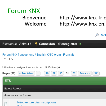
Rec
Bienvenue, Visiteur !
Connexion
S’enregistrer
Forum KNX francophone / English KNX forum
›
Français
ETS
Utilisateurs naviguant sur ce forum : 12 Visiteur(s)
Pages (32) :
« Précédent
1
...
28
29
30
31
32
Suivant »
ETS
Sujet
/
Auteur
Annonces du forum
Réouverture des inscriptions