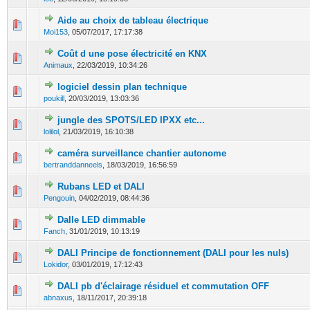
Aide au choix de tableau électrique
0 Votes - 0 sur 5 en moyenne
1
2
3
4
5
Moi153
,
05/07/2017, 17:17:38
Coût d une pose électricité en KNX
0 Votes - 0 sur 5 en moyenne
1
2
3
4
5
Animaux
,
22/03/2019, 10:34:26
logiciel dessin plan technique
0 Votes - 0 sur 5 en moyenne
1
2
3
4
5
poukill
,
20/03/2019, 13:03:36
jungle des SPOTS/LED IPXX etc...
0 Votes - 0 sur 5 en moyenne
1
2
3
4
5
lolilol
,
21/03/2019, 16:10:38
caméra surveillance chantier autonome
0 Votes - 0 sur 5 en moyenne
1
2
3
4
5
bertranddanneels
,
18/03/2019, 16:56:59
Rubans LED et DALI
0 Votes - 0 sur 5 en moyenne
1
2
3
4
5
Pengouin
,
04/02/2019, 08:44:36
Dalle LED dimmable
0 Votes - 0 sur 5 en moyenne
1
2
3
4
5
Fanch
,
31/01/2019, 10:13:19
DALI Principe de fonctionnement (DALI pour les nuls)
0 Votes - 0 sur 5 en moyenne
1
2
3
4
5
Lokidor
,
03/01/2019, 17:12:43
DALI pb d'éclairage résiduel et commutation OFF
0 Votes - 0 sur 5 en moyenne
1
2
3
4
5
abnaxus
,
18/11/2017, 20:39:18