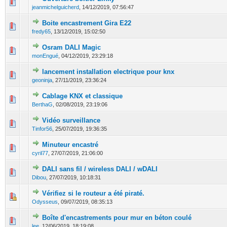
0 Votes - 0 sur 5 en moyenne
1
2
3
4
5
jeanmichelguicherd
,
14/12/2019, 07:56:47
Boite encastrement Gira E22
0 Votes - 0 sur 5 en moyenne
1
2
3
4
5
fredy65
,
13/12/2019, 15:02:50
Osram DALI Magic
0 Votes - 0 sur 5 en moyenne
1
2
3
4
5
monEngué
,
04/12/2019, 23:29:18
lancement installation electrique pour knx
0 Votes - 0 sur 5 en moyenne
1
2
3
4
5
geoninja
,
27/11/2019, 23:36:24
Cablage KNX et classique
0 Votes - 0 sur 5 en moyenne
1
2
3
4
5
BerthaG
,
02/08/2019, 23:19:06
Vidéo surveillance
0 Votes - 0 sur 5 en moyenne
1
2
3
4
5
Tinfor56
,
25/07/2019, 19:36:35
Minuteur encastré
0 Votes - 0 sur 5 en moyenne
1
2
3
4
5
cyril77
,
27/07/2019, 21:06:00
DALI sans fil / wireless DALI / wDALI
0 Votes - 0 sur 5 en moyenne
1
2
3
4
5
Dibou
,
27/07/2019, 10:18:31
Vérifiez si le routeur a été piraté.
0 Votes - 0 sur 5 en moyenne
1
2
3
4
5
Odysseus
,
09/07/2019, 08:35:13
Boîte d'encastrements pour mur en béton coulé
0 Votes - 0 sur 5 en moyenne
1
2
3
4
5
lee
,
12/06/2019, 18:19:08