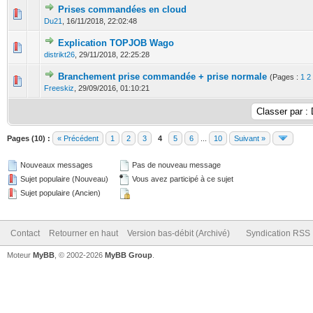
Prises commandées en cloud
0 Votes - 0 sur 5 en moyenne
1
2
3
4
5
Du21
,
16/11/2018, 22:02:48
Explication TOPJOB Wago
0 Votes - 0 sur 5 en moyenne
1
2
3
4
5
distrikt26
,
29/11/2018, 22:25:28
Branchement prise commandée + prise normale
(Pages :
1
2
0 Votes - 0 sur 5 en moyenne
1
2
3
4
5
Freeskiz
,
29/09/2016, 01:10:21
Pages (10) :
« Précédent
1
2
3
4
5
6
...
10
Suivant »
Nouveaux messages
Pas de nouveau message
Sujet populaire (Nouveau)
Vous avez participé à ce sujet
Sujet populaire (Ancien)
Contact
Retourner en haut
Version bas-débit (Archivé)
Syndication RSS
Moteur
MyBB
, © 2002-2026
MyBB Group
.