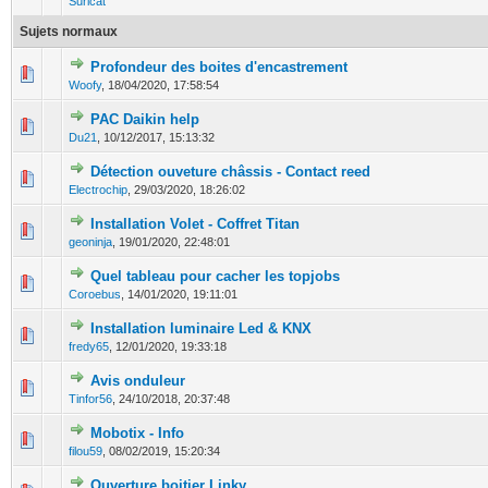
Suricat
Sujets normaux
Profondeur des boites d'encastrement
0 Votes - 0 sur 5 en moyenne
1
2
3
4
5
Woofy
,
18/04/2020, 17:58:54
PAC Daikin help
0 Votes - 0 sur 5 en moyenne
1
2
3
4
5
Du21
,
10/12/2017, 15:13:32
Détection ouveture châssis - Contact reed
1 Votes - 4 sur 5 en moyenne
1
2
3
4
5
Electrochip
,
29/03/2020, 18:26:02
Installation Volet - Coffret Titan
0 Votes - 0 sur 5 en moyenne
1
2
3
4
5
geoninja
,
19/01/2020, 22:48:01
Quel tableau pour cacher les topjobs
0 Votes - 0 sur 5 en moyenne
1
2
3
4
5
Coroebus
,
14/01/2020, 19:11:01
Installation luminaire Led & KNX
0 Votes - 0 sur 5 en moyenne
1
2
3
4
5
fredy65
,
12/01/2020, 19:33:18
Avis onduleur
0 Votes - 0 sur 5 en moyenne
1
2
3
4
5
Tinfor56
,
24/10/2018, 20:37:48
Mobotix - Info
0 Votes - 0 sur 5 en moyenne
1
2
3
4
5
filou59
,
08/02/2019, 15:20:34
Ouverture boitier Linky