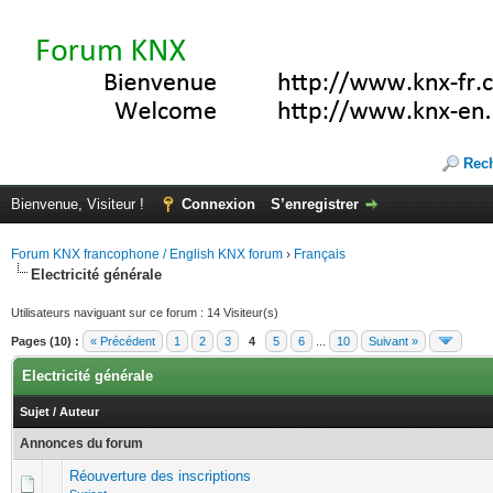
Rec
Bienvenue, Visiteur !
Connexion
S’enregistrer
Forum KNX francophone / English KNX forum
›
Français
Electricité générale
Utilisateurs naviguant sur ce forum : 14 Visiteur(s)
Pages (10) :
« Précédent
1
2
3
4
5
6
...
10
Suivant »
Electricité générale
Sujet
/
Auteur
Annonces du forum
Réouverture des inscriptions