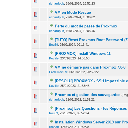
0 Votes - 0 sur 
1
richardpub
,
28/09/2024, 16:52:23
VM en Mode Rescue
0 Votes - 0 sur 
1
richardpub
,
27/09/2024, 15:06:02
Perte du mot de passe de Proxmox
0 Votes - 0 sur 
1
richardpub
,
16/09/2024, 12:08:46
[TUTO] Reset Proxmox Root Password (ZF
0 Votes - 0 sur 
1
filou59
,
25/09/2024, 09:13:41
[PROXMOX] install Windows 11
0 Votes - 0 sur 
1
Kevlille
,
23/03/2023, 14:36:53
VM ne démarre pas dans Proxmox 7.0-8
0 Votes - 0 sur 
1
FredOrdeTre
,
06/07/2022, 20:52:22
[RESOLU] PROXMOX - SSH impossible 
0 Votes - 0 sur 
1
Kevlille
,
25/01/2023, 21:53:48
Proxmox et gestion des sauvegardes
(Pag
0 Votes - 0 sur 
1
richardpub
,
21/01/2022, 11:52:21
[Proxmox] Les Questions - les Réponses
0 Votes - 0 sur 
1
filou59
,
23/10/2022, 09:52:24
Installation Windows Server 2019 sur P
0 Votes - 0 sur 
1
rkonan
,
12/06/2022, 11:43:34