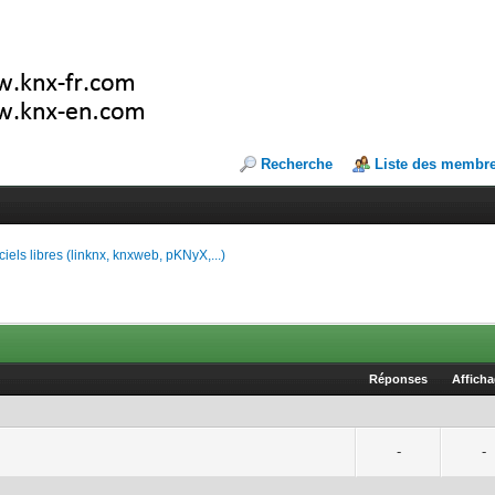
Recherche
Liste des membr
ciels libres (linknx, knxweb, pKNyX,...)
Réponses
Affich
-
-