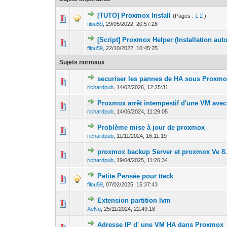
[TUTO] Proxmox Install
(Pages :
1
2
)
0 Votes - 0 sur 
1
filou59
,
29/05/2022, 20:57:28
[Script] Proxmox Helper (Installation au
0 Votes - 0 sur 
1
filou59
,
22/10/2022, 10:45:25
Sujets normaux
securiser les pannes de HA sous Proxm
0 Votes - 0 sur 
1
richardpub
,
14/02/2026, 12:25:31
Proxmox arrêt intempestif d'une VM ave
0 Votes - 0 sur 
1
richardpub
,
14/06/2024, 11:29:05
Problème mise à jour de proxmox
0 Votes - 0 sur 
1
richardpub
,
11/11/2024, 16:11:19
proxmox backup Server et proxmox Ve 8
0 Votes - 0 sur 
1
richardpub
,
19/04/2025, 11:26:34
Petite Pensée pour tteck
0 Votes - 0 sur 
1
filou59
,
07/02/2025, 15:37:43
Extension partition lvm
0 Votes - 0 sur 
1
XeNo
,
25/11/2024, 22:49:18
Adresse IP d' une VM HA dans Proxmox