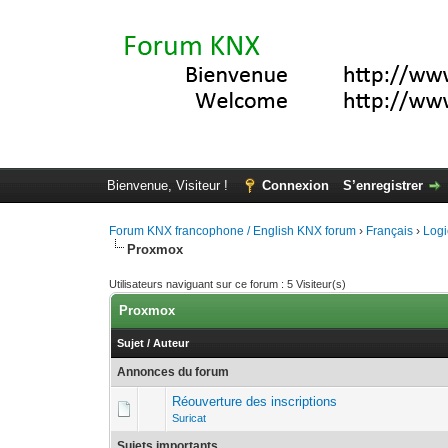
Bienvenue, Visiteur !
Connexion
S’enregistrer
Forum KNX francophone / English KNX forum
›
Français
›
Logi
Proxmox
Utilisateurs naviguant sur ce forum : 5 Visiteur(s)
Proxmox
Sujet
/
Auteur
Annonces du forum
Réouverture des inscriptions
Suricat
Sujets importants