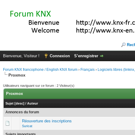
Rec
Bienvenue, Visiteur !
Connexion
S’enregistrer
Forum KNX francophone / English KNX forum
›
Français
›
Logiciels libres (linkn
Proxmox
Utilisateurs naviguant sur ce forum : 2 Visiteur(s)
Proxmox
Sujet
[
desc
]
/
Auteur
Annonces du forum
Réouverture des inscriptions
Suricat
Sujets importants