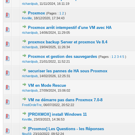
0 Votes - 0 sur 5 en moyenne
1
2
3
4
5
richardpub
,
11/11/2024, 16:11:19
Proxmox
(Pages :
1
2
)
0 Votes - 0 sur 5 en moyenne
1
2
3
4
5
Kevlille
,
18/12/2020, 17:34:43
Proxmox arrêt intempestif d'une VM avec HA
0 Votes - 0 sur 5 en moyenne
1
2
3
4
5
richardpub
,
14/06/2024, 11:29:05
proxmox backup Server et proxmox Ve 8.4
0 Votes - 0 sur 5 en moyenne
1
2
3
4
5
richardpub
,
19/04/2025, 11:26:34
Proxmox et gestion des sauvegardes
(Pages :
1
2
3
4
5
)
0 Votes - 0 sur 5 en moyenne
1
2
3
4
5
richardpub
,
21/01/2022, 11:52:21
securiser les pannes de HA sous Proxmox
0 Votes - 0 sur 5 en moyenne
1
2
3
4
5
richardpub
,
14/02/2026, 12:25:31
VM en Mode Rescue
0 Votes - 0 sur 5 en moyenne
1
2
3
4
5
richardpub
,
27/09/2024, 15:06:02
VM ne démarre pas dans Proxmox 7.0-8
0 Votes - 0 sur 5 en moyenne
1
2
3
4
5
FredOrdeTre
,
06/07/2022, 20:52:22
[PROXMOX] install Windows 11
0 Votes - 0 sur 5 en moyenne
1
2
3
4
5
Kevlille
,
23/03/2023, 14:36:53
[Proxmox] Les Questions - les Réponses
0 Votes - 0 sur 5 en moyenne
1
2
3
4
5
filou59
,
23/10/2022, 09:52:24