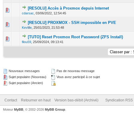
[RESOLU] Accès à Proxmox depuis Internet
0 Votes - 0 sur 5 en moyenne
1
2
3
4
5
cdarsac
,
03/06/2022, 12:54:45
[RESOLU] PROXMOX - SSH impossible en PVE
0 Votes - 0 sur 5 en moyenne
1
2
3
4
5
Kevlille
,
25/01/2023, 21:53:48
[TUTO] Reset Proxmox Root Password (ZFS Install)
0 Votes - 0 sur 5 en moyenne
1
2
3
4
5
filou59
,
25/09/2024, 09:13:41
Nouveaux messages
Pas de nouveau message
Sujet populaire (Nouveau)
Vous avez participé à ce sujet
Sujet populaire (Ancien)
Contact
Retourner en haut
Version bas-débit (Archivé)
Syndication RSS
Moteur
MyBB
, © 2002-2026
MyBB Group
.