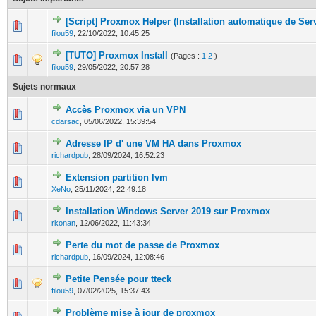
[Script] Proxmox Helper (Installation automatique de Se
0 Votes - 0 sur 5 en moyenne
1
2
3
4
5
filou59
,
22/10/2022, 10:45:25
[TUTO] Proxmox Install
(Pages :
1
2
)
0 Votes - 0 sur 5 en moyenne
1
2
3
4
5
filou59
,
29/05/2022, 20:57:28
Sujets normaux
Accès Proxmox via un VPN
0 Votes - 0 sur 5 en moyenne
1
2
3
4
5
cdarsac
,
05/06/2022, 15:39:54
Adresse IP d' une VM HA dans Proxmox
0 Votes - 0 sur 5 en moyenne
1
2
3
4
5
richardpub
,
28/09/2024, 16:52:23
Extension partition lvm
0 Votes - 0 sur 5 en moyenne
1
2
3
4
5
XeNo
,
25/11/2024, 22:49:18
Installation Windows Server 2019 sur Proxmox
0 Votes - 0 sur 5 en moyenne
1
2
3
4
5
rkonan
,
12/06/2022, 11:43:34
Perte du mot de passe de Proxmox
0 Votes - 0 sur 5 en moyenne
1
2
3
4
5
richardpub
,
16/09/2024, 12:08:46
Petite Pensée pour tteck
0 Votes - 0 sur 5 en moyenne
1
2
3
4
5
filou59
,
07/02/2025, 15:37:43
Problème mise à jour de proxmox